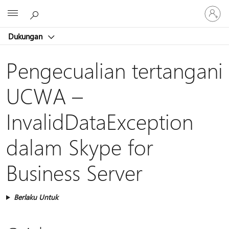
Masuk
Microsoft
ke
akun
Dukungan
Anda
Pengecualian tertangani
UCWA –
InvalidDataException
dalam Skype for
Business Server
Berlaku Untuk