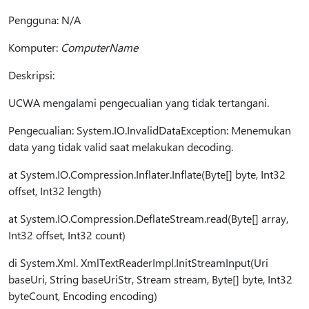
Pengguna: N/A
Komputer:
ComputerName
Deskripsi:
UCWA mengalami pengecualian yang tidak tertangani.
Pengecualian: System.IO.InvalidDataException: Menemukan
data yang tidak valid saat melakukan decoding.
at System.IO.Compression.Inflater.Inflate(Byte[] byte, Int32
offset, Int32 length)
at System.IO.Compression.DeflateStream.read(Byte[] array,
Int32 offset, Int32 count)
di System.Xml. XmlTextReaderImpl.InitStreamInput(Uri
baseUri, String baseUriStr, Stream stream, Byte[] byte, Int32
byteCount, Encoding encoding)