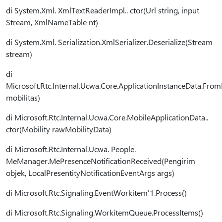
di System.Xml. XmlTextReaderImpl.. ctor(Url string, input
Stream, XmlNameTable nt)
di System.Xml. Serialization.XmlSerializer.Deserialize(Stream
stream)
di
Microsoft.Rtc.Internal.Ucwa.Core.ApplicationInstanceData.Fro
mobilitas)
di Microsoft.Rtc.Internal.Ucwa.Core.MobileApplicationData..
ctor(Mobility rawMobilityData)
di Microsoft.Rtc.Internal.Ucwa. People.
MeManager.MePresenceNotificationReceived(Pengirim
objek, LocalPresentityNotificationEventArgs args)
di Microsoft.Rtc.Signaling.EventWorkitem'1.Process()
di Microsoft.Rtc.Signaling.WorkitemQueue.ProcessItems()