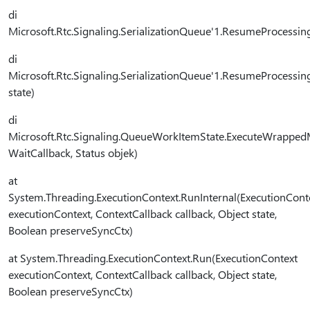
di
Microsoft.Rtc.Signaling.SerializationQueue'1.ResumeProcessing
di
Microsoft.Rtc.Signaling.SerializationQueue'1.ResumeProcessin
state)
di
Microsoft.Rtc.Signaling.QueueWorkItemState.ExecuteWrappe
WaitCallback, Status objek)
at
System.Threading.ExecutionContext.RunInternal(ExecutionCont
executionContext, ContextCallback callback, Object state,
Boolean preserveSyncCtx)
at System.Threading.ExecutionContext.Run(ExecutionContext
executionContext, ContextCallback callback, Object state,
Boolean preserveSyncCtx)