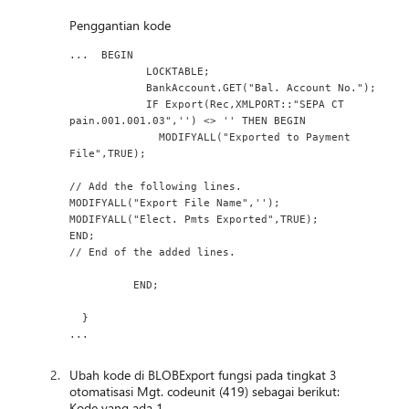
Penggantian kode
...  BEGIN
            LOCKTABLE;
            BankAccount.GET("Bal. Account No.");
            IF Export(Rec,XMLPORT::"SEPA CT 
pain.001.001.03",'') <> '' THEN BEGIN
              MODIFYALL("Exported to Payment 
File",TRUE);
// Add the following lines.
MODIFYALL("Export File Name",'');
MODIFYALL("Elect. Pmts Exported",TRUE);
END;
// End of the added lines.
          END;
  }
...
Ubah kode di BLOBExport fungsi pada tingkat 3
otomatisasi Mgt. codeunit (419) sebagai berikut:
Kode yang ada 1