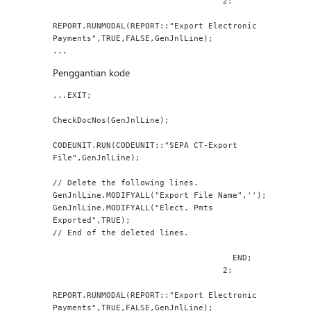
                                   2:
REPORT.RUNMODAL(REPORT::"Export Electronic 
Payments",TRUE,FALSE,GenJnlLine);
...
Penggantian kode
...EXIT;
CheckDocNos(GenJnlLine);
CODEUNIT.RUN(CODEUNIT::"SEPA CT-Export 
File",GenJnlLine);
// Delete the following lines.
GenJnlLine.MODIFYALL("Export File Name",'');
GenJnlLine.MODIFYALL("Elect. Pmts 
Exported",TRUE);
// End of the deleted lines.
                                     END;
                                   2:
REPORT.RUNMODAL(REPORT::"Export Electronic 
Payments",TRUE,FALSE,GenJnlLine);