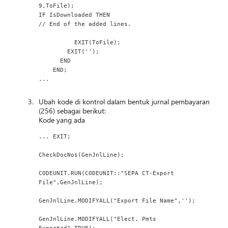
9,ToFile);
IF IsDownloaded THEN
// End of the added lines.
          EXIT(ToFile);
        EXIT('');
      END
    END;
...
Ubah kode di kontrol dalam bentuk jurnal pembayaran
(256) sebagai berikut:
Kode yang ada
... EXIT;
CheckDocNos(GenJnlLine);
CODEUNIT.RUN(CODEUNIT::"SEPA CT-Export 
File",GenJnlLine);
GenJnlLine.MODIFYALL("Export File Name",'');
GenJnlLine.MODIFYALL("Elect. Pmts 
Exported",TRUE);