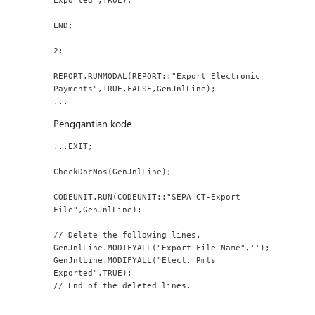
END;
2:
REPORT.RUNMODAL(REPORT::"Export Electronic 
Payments",TRUE,FALSE,GenJnlLine);
...
Penggantian kode
...EXIT;
CheckDocNos(GenJnlLine);
CODEUNIT.RUN(CODEUNIT::"SEPA CT-Export 
File",GenJnlLine);
// Delete the following lines.
GenJnlLine.MODIFYALL("Export File Name",'');
GenJnlLine.MODIFYALL("Elect. Pmts 
Exported",TRUE);
// End of the deleted lines.