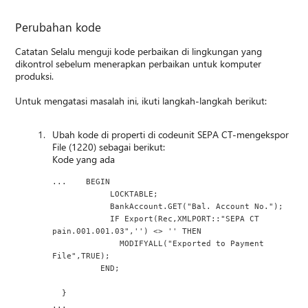
Perubahan kode
Catatan Selalu menguji kode perbaikan di lingkungan yang
dikontrol sebelum menerapkan perbaikan untuk komputer
produksi.
Untuk mengatasi masalah ini, ikuti langkah-langkah berikut:
Ubah kode di properti di codeunit SEPA CT-mengekspor
File (1220) sebagai berikut:
Kode yang ada
...    BEGIN
            LOCKTABLE;
            BankAccount.GET("Bal. Account No.");
            IF Export(Rec,XMLPORT::"SEPA CT 
pain.001.001.03",'') <> '' THEN
              MODIFYALL("Exported to Payment 
File",TRUE);
          END;
  }
...