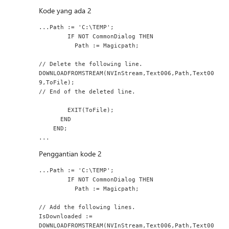
Kode yang ada 2
...Path := 'C:\TEMP';
        IF NOT CommonDialog THEN
          Path := Magicpath;
// Delete the following line.
DOWNLOADFROMSTREAM(NVInStream,Text006,Path,Text00
9,ToFile);
// End of the deleted line.
        EXIT(ToFile);
      END
    END;
...
Penggantian kode 2
...Path := 'C:\TEMP';
        IF NOT CommonDialog THEN
          Path := Magicpath;
// Add the following lines.
IsDownloaded := 
DOWNLOADFROMSTREAM(NVInStream,Text006,Path,Text00