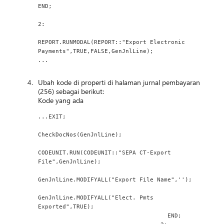
END;
2:
REPORT.RUNMODAL(REPORT::"Export Electronic 
Payments",TRUE,FALSE,GenJnlLine);
...
Ubah kode di properti di halaman jurnal pembayaran
(256) sebagai berikut:
Kode yang ada
...EXIT;
CheckDocNos(GenJnlLine);
CODEUNIT.RUN(CODEUNIT::"SEPA CT-Export 
File",GenJnlLine);
GenJnlLine.MODIFYALL("Export File Name",'');
GenJnlLine.MODIFYALL("Elect. Pmts 
Exported",TRUE);
                                     END;