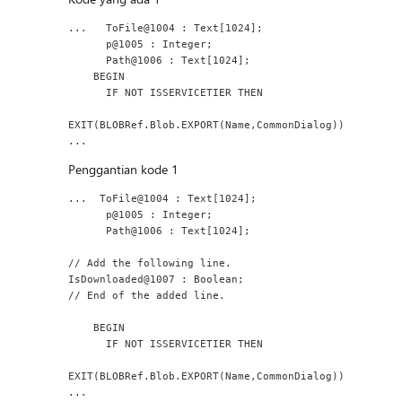
...   ToFile@1004 : Text[1024];
      p@1005 : Integer;
      Path@1006 : Text[1024];
    BEGIN
      IF NOT ISSERVICETIER THEN
EXIT(BLOBRef.Blob.EXPORT(Name,CommonDialog))
...
Penggantian kode 1
...  ToFile@1004 : Text[1024];
      p@1005 : Integer;
      Path@1006 : Text[1024];
// Add the following line.
IsDownloaded@1007 : Boolean;
// End of the added line.
    BEGIN
      IF NOT ISSERVICETIER THEN
EXIT(BLOBRef.Blob.EXPORT(Name,CommonDialog))
...