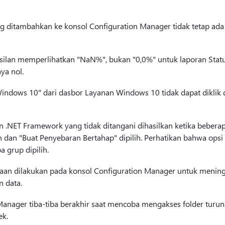
g ditambahkan ke konsol Configuration Manager tidak tetap ada 
asilan memperlihatkan "NaN%", bukan "0,0%" untuk laporan Stat
ya nol.
ndows 10" dari dasbor Layanan Windows 10 tidak dapat diklik d
n .NET Framework yang tidak ditangani dihasilkan ketika beber
h dan "Buat Penyebaran Bertahap" dipilih. Perhatikan bahwa opsi 
a grup dipilih.
an dilakukan pada konsol Configuration Manager untuk mening
n data.
Manager tiba-tiba berakhir saat mencoba mengakses folder tur
ek.