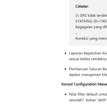
Catatan
(!) SRS tidak terde
STATMSG: ID=740
Kegagalan yang di
...
Koneksi yang menda
Laporan Kepatuhan Kom
sesuai ketika setidakny
Pembaruan Saluran Bula
dasbor manajemen klie
Konsol Configuration Mana
Nilai filter default unt
sesudah", bukan "aktif