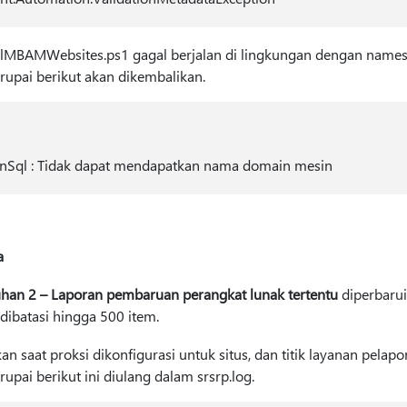
allMBAMWebsites.ps1 gagal berjalan di lingkungan dengan names
upai berikut akan dikembalikan.
nSql : Tidak dapat mendapatkan nama domain mesin
a
han 2 – Laporan pembaruan perangkat lunak tertentu
diperbaru
dibatasi hingga 500 item.
kan saat proksi dikonfigurasi untuk situs, dan titik layanan pel
pai berikut ini diulang dalam srsrp.log.