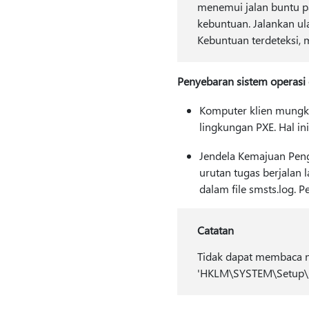
menemui jalan buntu pa
kebuntuan. Jalankan ula
Kebuntuan terdeteksi,
Penyebaran sistem operasi 
Komputer klien mungki
lingkungan PXE. Hal in
Jendela Kemajuan Pengin
urutan tugas berjalan 
dalam file smsts.log. 
Catatan
Tidak dapat membaca n
'HKLM\SYSTEM\Setup\Mo