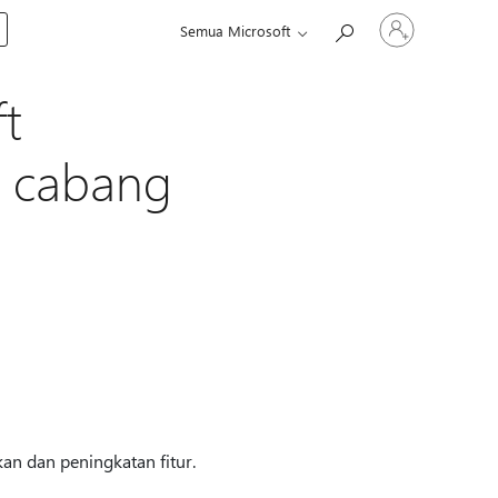
Masuk
Semua Microsoft
ke
akun
Anda
t
r cabang
kan dan peningkatan fitur.