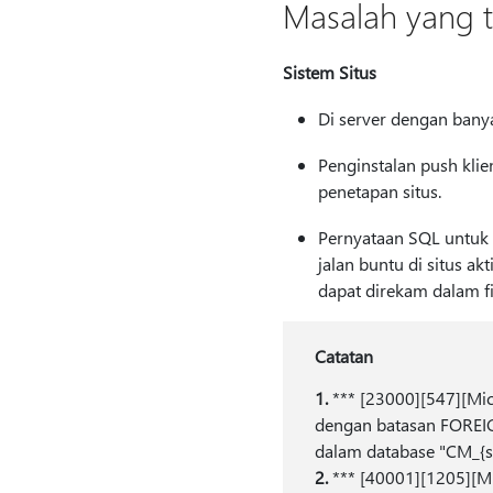
Masalah yang t
Sistem Situs
Di server dengan banya
Penginstalan push klie
penetapan situs.
Pernyataan SQL unt
jalan buntu di situs a
dapat direkam dalam f
Catatan
1.
*** [23000][547][Mic
dengan batasan FOREIGN
dalam database "CM_{sit
2.
*** [40001][1205][Mic