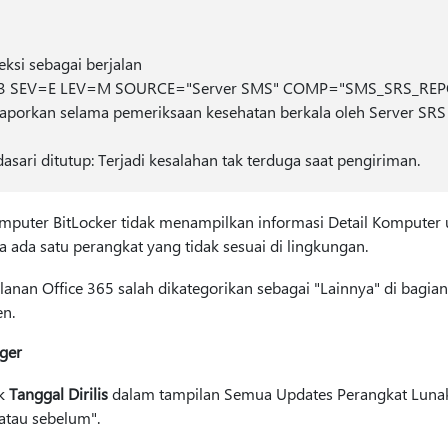
teksi sebagai berjalan
3 SEV=E LEV=M SOURCE="Server SMS" COMP="SMS_SRS_REPO
laporkan selama pemeriksaan kesehatan berkala oleh Server SRS
sari ditutup: Terjadi kesalahan tak terduga saat pengiriman.
puter BitLocker tidak menampilkan informasi Detail Komputer 
a ada satu perangkat yang tidak sesuai di lingkungan.
nan Office 365 salah dikategorikan sebagai "Lainnya" di bagian 
n.
ger
uk
Tanggal Dirilis
dalam tampilan Semua Updates Perangkat Lunak k
 atau sebelum".