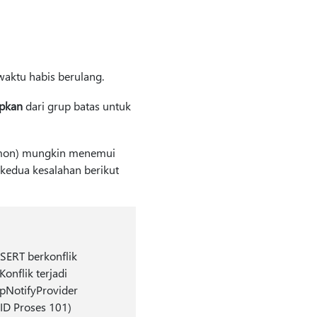
waktu habis berulang.
apkan
dari grup batas untuk
on) mungkin menemui
 kedua kesalahan berikut
NSERT berkonflik
onflik terjadi
spNotifyProvider
(ID Proses 101)