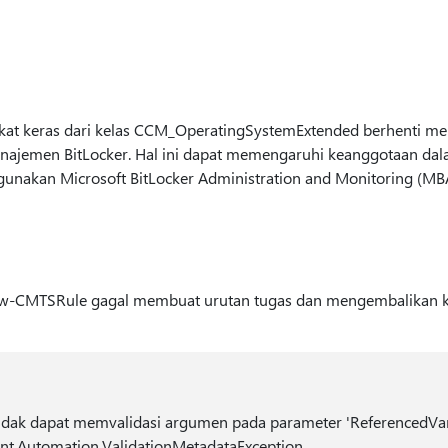
gkat keras dari kelas CCM_OperatingSystemExtended berhenti me
jemen BitLocker. Hal ini dapat memengaruhi keanggotaan dala
nakan Microsoft BitLocker Administration and Monitoring (MB
w-CMTSRule gagal membuat urutan tugas dan mengembalikan k
dak dapat memvalidasi argumen pada parameter 'ReferencedVa
t.Automation.ValidationMetadataException