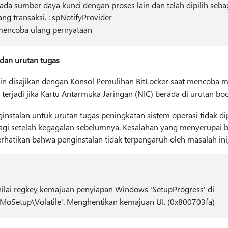
da sumber daya kunci dengan proses lain dan telah dipilih seba
ng transaksi. : spNotifyProvider
 mencoba ulang pernyataan
dan urutan tugas
n disajikan dengan Konsol Pemulihan BitLocker saat mencoba m
i terjadi jika Kartu Antarmuka Jaringan (NIC) berada di urutan bo
stalan untuk urutan tugas peningkatan sistem operasi tidak diper
lagi setelah kegagalan sebelumnya. Kesalahan yang menyerupai be
Perhatikan bahwa penginstalan tidak terpengaruh oleh masalah ini
ilai regkey kemajuan penyiapan Windows 'SetupProgress' di
Setup\Volatile'. Menghentikan kemajuan UI. (0x800703fa)