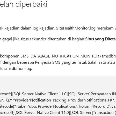
elah diperbaiki
k kejadian dalam log kejadian, SiteHealthMonitor.log merekam 
n gagal jika situs sekunder ditentukan di bagian
Situs yang Ditet
uk komponen SMS_DATABASE_NOTIFICATION_MONITOR (smsdbm
ktif dengan beberapa Penyedia SMS yang terinstal. Salah satu atau
ile smsdbmon.log.
rosoft][SQL Server Native Client 11.0][SQL Server]Pernyataan I
 KEY "ProviderNotificationTracking_ProviderNotifications_FK". K
ecode}", tabel "dbo. ProviderNotifications", kolom 'RecordID'. : 
rosoft][SQL Server Native Client 11.0][SQL Server]Transaction 