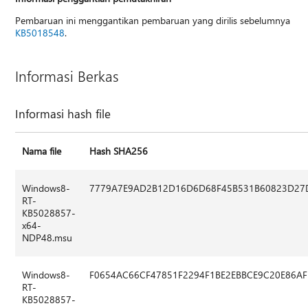
Pembaruan ini menggantikan pembaruan yang dirilis sebelumnya
KB5018548
.
Informasi Berkas
Informasi hash file
Nama file
Hash SHA256
Windows8-
7779A7E9AD2B12D16D6D68F45B531B60823D27
RT-
KB5028857-
x64-
NDP48.msu
Windows8-
F0654AC66CF47851F2294F1BE2EBBCE9C20E86AF
RT-
KB5028857-