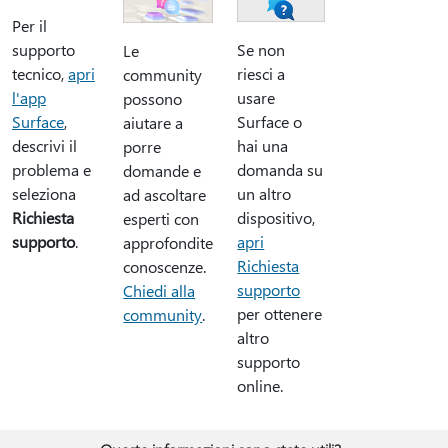
Per il
supporto
Se non
Le
tecnico,
apri
riesci a
community
l'app
usare
possono
Surface
,
Surface o
aiutare a
descrivi il
hai una
porre
problema e
domanda su
domande e
seleziona
un altro
ad ascoltare
Richiesta
dispositivo,
esperti con
supporto
.
apri
approfondite
Richiesta
conoscenze.
supporto
Chiedi alla
per ottenere
community
.
altro
supporto
online.