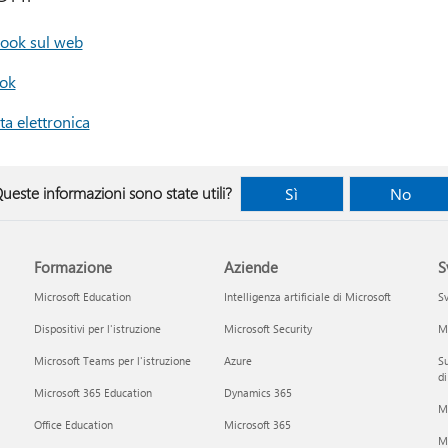
tlook sul web
ook
ta elettronica
ueste informazioni sono state utili?
Sì
No
Formazione
Aziende
S
Microsoft Education
Intelligenza artificiale di Microsoft
Sv
Dispositivi per l'istruzione
Microsoft Security
Mi
Microsoft Teams per l'istruzione
Azure
Su
di
Microsoft 365 Education
Dynamics 365
M
Office Education
Microsoft 365
M