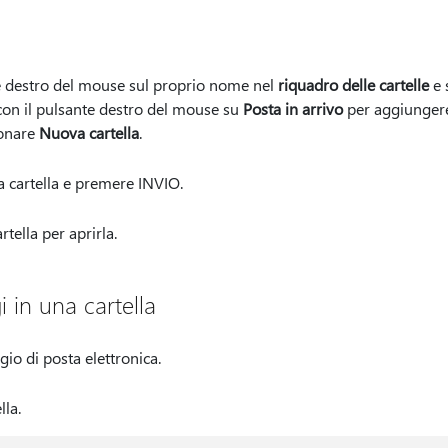
nte destro del mouse sul proprio nome nel
riquadro delle cartelle
e 
c con il pulsante destro del mouse su
Posta in arrivo
per aggiungere 
ionare
Nuova cartella
.
a cartella e premere INVIO.
rtella per aprirla.
 in una cartella
io di posta elettronica.
lla.