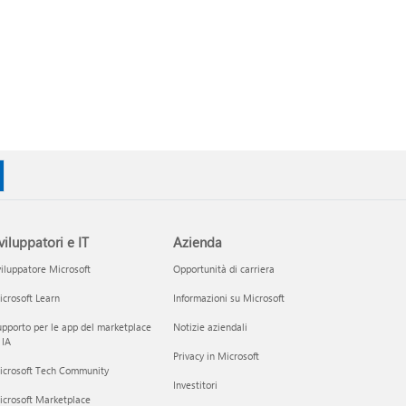
viluppatori e IT
Azienda
iluppatore Microsoft
Opportunità di carriera
crosoft Learn
Informazioni su Microsoft
pporto per le app del marketplace
Notizie aziendali
 IA
Privacy in Microsoft
icrosoft Tech Community
Investitori
icrosoft Marketplace