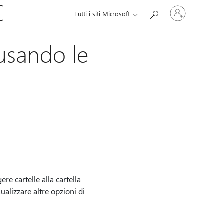
Accedi
Tutti i siti Microsoft
con
il
tuo
account
 usando le
re cartelle alla cartella
ualizzare altre opzioni di