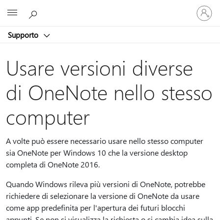
Accedi
Microsoft
con
il
Supporto
tuo
account
Usare versioni diverse
di OneNote nello stesso
computer
A volte può essere necessario usare nello stesso computer
sia OneNote per Windows 10 che la versione desktop
completa di OneNote 2016.
Quando Windows rileva più versioni di OneNote, potrebbe
richiedere di selezionare la versione di OneNote da usare
come app predefinita per l'apertura dei futuri blocchi
appunti. Se non si visualizza la richiesta o si cambia idea sulla