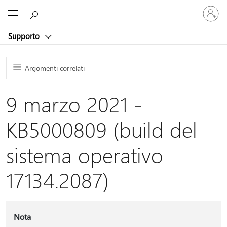
Accedi
Microsoft
con
il
Supporto
tuo
account
Argomenti correlati
9 marzo 2021 -
KB5000809 (build del
sistema operativo
17134.2087)
Nota