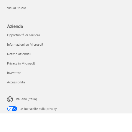
Visual Studio
Azienda
Opportunità di carriera
Informazioni su Microsoft
Notizie aziendali
Privacy in Microsoft
Investitori
Accessibilità
Italiano (Italia)
Le tue scelte sulla privacy
Privacy per l'integrità dei consumer
Riferimenti societari
Contatta Microsoft
Privacy
Condizioni per l'utilizzo