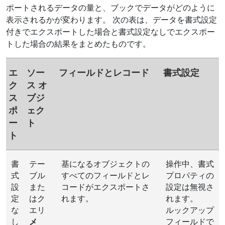
ポートされるデータの量と、ブックでデータがどのように
表示されるかが変わります。 次の表は、データを書式設定
付きでエクスポートした場合と書式設定なしでエクスポー
トした場合の結果をまとめたものです。
エ
ソー
フィールドとレコード
書式設定
ク
ス オ
ス
ブジ
ポ
ェク
ー
ト
ト
書
テー
基になるオブジェクトの
操作中、書式
式
ブル
すべてのフィールドとレ
プロパティの
設
また
コードがエクスポートさ
設定は無視さ
定
はク
れます。
れます。
な
エリ
ルックアップ
し
メ
フィールドで