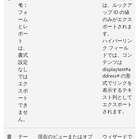
モ：
は、ルックア
フォ
ップ ID の値
ーム
のみがエクス
とレ
ポートされま
ポー
す。
ト
ハイパーリン
は、
ク フィール
書式
ドでは、コン
設定
テンツは
なし
displaytext#a
ddress# の形
では
式でリンクを
エク
表示するテキ
スポ
スト列として
ート
エクスポート
でき
されます。
ませ
ん。
書
テー
現在のビューまたはオブ
ウィザードで