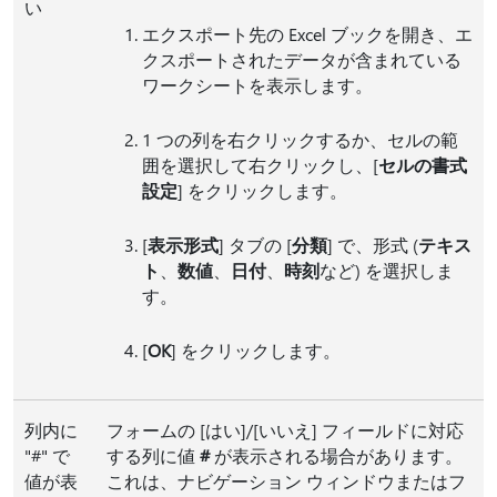
い
エクスポート先の Excel ブックを開き、エ
クスポートされたデータが含まれている
ワークシートを表示します。
1 つの列を右クリックするか、セルの範
囲を選択して右クリックし、[
セルの書式
設定
] をクリックします。
[
表示形式
] タブの [
分類
] で、形式 (
テキス
ト
、
数値
、
日付
、
時刻
など) を選択しま
す。
[
OK
] をクリックします。
列内に
フォームの [はい]/[いいえ] フィールドに対応
"#" で
する列に値
#
が表示される場合があります。
値が表
これは、ナビゲーション ウィンドウまたはフ