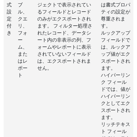
式
ブ
ジェクトで表示されてい
は書式プロパ
設
ル、
るフィールドとレコード
ティの設定が
定
クエ
のみがエクスポートされ
尊重されま
付
リ、
ます。 フィルター処理さ
す。
き
フォ
れたレコード、データシ
ルックアップ
ー
ート内の非表示の列、フ
フィールドで
ム、
ォームやレポートに表示
は、ルックア
また
されていないフィールド
ップ値がエク
はレ
は、エクスポートされま
スポートされ
ポー
せん。
ます。
ト
ハイパーリン
ク フィール
ドでは、値が
ハイパーリン
クとしてエク
スポートされ
ます。
リッチテキス
ト フィール