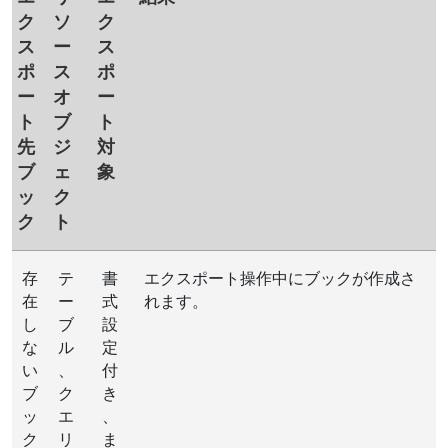
ク
ソ
ク
ス
ー
ス
ポ
ス
ポ
ー
オ
ー
ト
ブ
ト
先
ジ
対
ブ
ェ
象
ッ
ク
ク
ト
存
テ
書
エクスポート操作中にブックが作成さ
在
ー
式
れます。
し
ブ
設
な
ル
定
い
、
付
ブ
ク
き
ッ
エ
、
ク
リ
ま