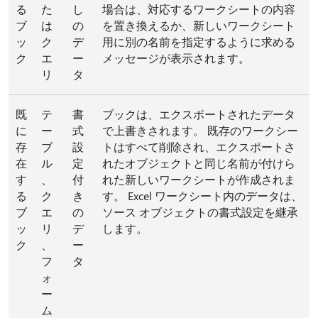
る
た
し
場合は、対応するワークシートの内容
ブ
は
の
を置き換えるか、新しいワークシート
ッ
ク
デ
用に別の名前を指定するように求める
ク
エ
ー
メッセージが表示されます。
リ
タ
既
テ
書
ブックは、エクスポートされたデータ
に
ー
式
で上書きされます。 既存のワークシー
存
ブ
設
トはすべて削除され、エクスポートさ
在
ル
定
れたオブジェクトと同じ名前が付けら
す
、
付
れた新しいワークシートが作成されま
る
ク
き
す。 Excel ワークシート内のデータは、
ブ
エ
の
ソース オブジェクトの書式設定を継承
ッ
リ
デ
します。
ク
、
ー
フ
タ
ォ
ー
ム