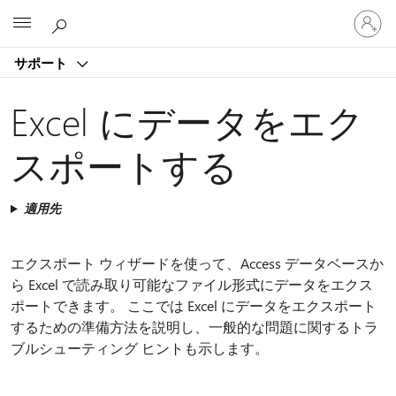
ア
Microsoft
カ
ウ
サポート
ン
ト
に
Excel にデータをエク
サ
イ
スポートする
ン
イ
ン
適用先
す
る
エクスポート ウィザードを使って、Access データベースか
ら Excel で読み取り可能なファイル形式にデータをエクス
ポートできます。 ここでは Excel にデータをエクスポート
するための準備方法を説明し、一般的な問題に関するトラ
ブルシューティング ヒントも示します。