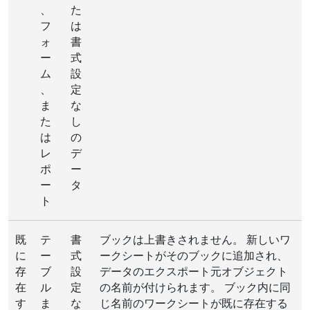
、
た
フ
は
ォ
書
ー
式
ム
設
、
定
ま
な
た
し
は
の
レ
デ
ポ
ー
ー
タ
ト
既
テ
書
ブックは上書きされません。 新しいワ
に
ー
式
ークシートがそのブックに追加され、
存
ブ
設
データのエクスポート元オブジェクト
在
ル
定
の名前が付けられます。 ブック内に同
す
ま
な
じ名前のワークシートが既に存在する