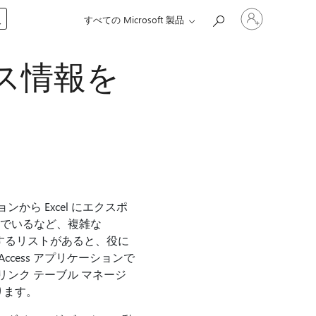
ア
入
すべての Microsoft 製品
カ
ウ
ン
ス情報を
ト
に
サ
イ
ン
イ
ン
す
る
から Excel にエクスポ
んでいるなど、複雑な
関するリストがあると、役に
cess アプリケーションで
リンク テーブル マネージ
ります。