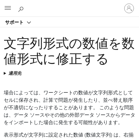
ア
Microsoft
カ
ウ
サポート
ン
ト
に
文字列形式の数値を数
サ
イ
値形式に修正する
ン
イ
ン
適用先
す
る
場合によっては、ワークシートの数値が文字列形式として
セルに保存され、計算で問題が発生したり、並べ替え順序
が不適切になったりすることがあります。 このような問題
は、データ ソースやその他の外部データ ソースからデータ
をインポートした場合に発生する可能性があります。
表示形式が文字列に設定された数値 (数値文字列) は、右揃