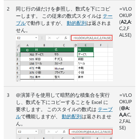
2
同じ行の値だけを参照し、数式を下にコピ
=VLO
OKUP
ーします。 この従来の数式スタイルは
テー
(
A2,A
:
ブル
で動作しますが、
動的配列
は返されま
C,2,F
せん。
ALSE)
3
@演算子を使用して暗黙的な積集合を実行
=VLO
OKUP
し、数式を下にコピーすることを Excel に
(
@A:
要求します。 このスタイルの数式は
テーブ
A,A
:C,
ル
で機能しますが、
動的配列
は返されませ
2,FAL
ん。
SE)