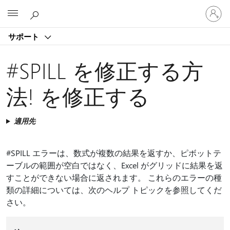
ア
Microsoft
カ
ウ
サポート
ン
ト
に
#SPILL を修正する方
サ
イ
法! を修正する
ン
イ
ン
適用先
す
る
#SPILL エラーは、数式が複数の結果を返すか、ピボットテ
ーブルの範囲が空白ではなく、Excel がグリッドに結果を返
すことができない場合に返されます。 これらのエラーの種
類の詳細については、次のヘルプ トピックを参照してくだ
さい。