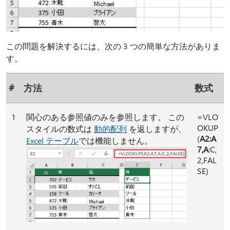
この問題を解決するには、次の 3 つの簡単な方法がありま
す。
#
方法
数式
1
関心のある参照値のみを参照します。 この
=VLO
OKUP
スタイルの数式は
動的配列
を返しますが、
(
A2:A
Excel テーブル
では機能しません。
7,A
:C,
2,FAL
SE)