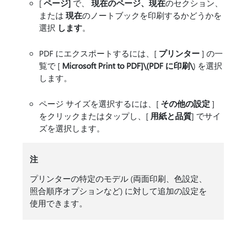
[
ページ]
で、
現在のページ、現在
のセクション、
または
現在
のノートブックを印刷するかどうかを
選択
します
。
PDF にエクスポートするには、[
プリンター
] の一
覧で [
Microsoft Print to PDF]\(PDF に印刷\
) を選択
します。
ページ サイズを選択するには、[
その他の設定
]
をクリックまたはタップし、[
用紙と品質
] でサイ
ズを選択します。
注
プリンターの特定のモデル (両面印刷、色設定、
照合順序オプションなど) に対して追加の設定を
使用できます。