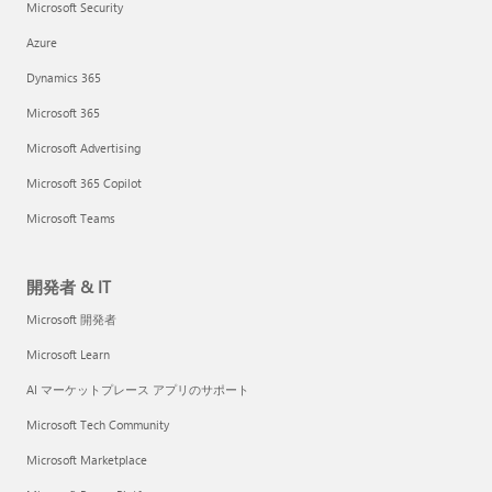
Microsoft Security
Azure
Dynamics 365
Microsoft 365
Microsoft Advertising
Microsoft 365 Copilot
Microsoft Teams
開発者 & IT
Microsoft 開発者
Microsoft Learn
AI マーケットプレース アプリのサポート
Microsoft Tech Community
Microsoft Marketplace