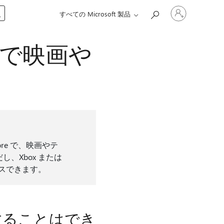
ア
入
すべての Microsoft 製品
カ
ウ
ン
プリで映画や
ト
に
サ
イ
ン
イ
ン
す
る
t Store で、映画やテ
、Xbox または
セスできます。
することはでき