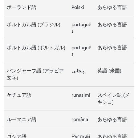
ポーランド語
Polski
あらゆる言語
ポルトガル語 (ブラジル)
portuguê
あらゆる言語
s
ポルトガル語 (ポルトガル)
portuguê
あらゆる言語
s
パンジャーブ語 (アラビア
پنجابی
英語 (米国)
文字)
ケチュア語
runasimi
スペイン語 (メ
キシコ)
ルーマニア語
română
あらゆる言語
ロシア語
Русский
あらゆる言語