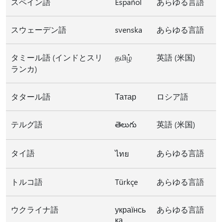
スペイン語
Español
あらゆる言語
スウェーデン語
svenska
あらゆる言語
タミール語 (インドとスリ
தமிழ்
英語 (米国)
ランカ)
タタール語
Татар
ロシア語
テルグ語
తెలుగు
英語 (米国)
タイ語
あらゆる言語
ไทย
トルコ語
Türkçe
あらゆる言語
ウクライナ語
українсь
あらゆる言語
ка