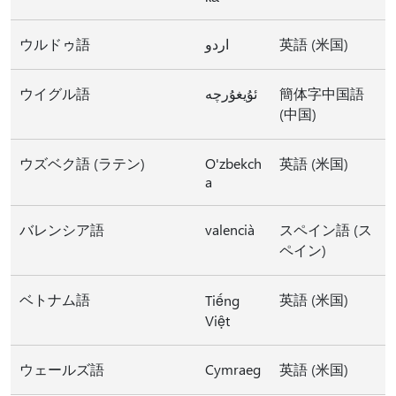
ウルドゥ語
اردو
英語 (米国)
ウイグル語
ئۇيغۇرچە
簡体字中国語
(中国)
ウズベク語 (ラテン)
O'zbekch
英語 (米国)
a
バレンシア語
valencià
スペイン語 (ス
ペイン)
ベトナム語
英語 (米国)
Tiếng
Việt
ウェールズ語
Cymraeg
英語 (米国)