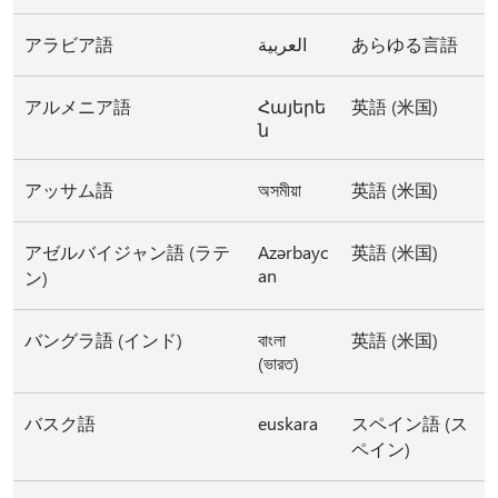
アラビア語
العربية
あらゆる言語
アルメニア語
Հայերե
英語 (米国)
ն
アッサム語
অসমীয়া
英語 (米国)
アゼルバイジャン語 (ラテ
Azərbayc
英語 (米国)
an
ン)
バングラ語 (インド)
বাংলা
英語 (米国)
(ভারত)
バスク語
euskara
スペイン語 (ス
ペイン)