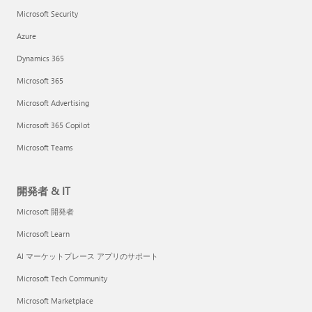
Microsoft Security
Azure
Dynamics 365
Microsoft 365
Microsoft Advertising
Microsoft 365 Copilot
Microsoft Teams
開発者 & IT
Microsoft 開発者
Microsoft Learn
AI マーケットプレース アプリのサポート
Microsoft Tech Community
Microsoft Marketplace