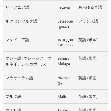
リトアニア語
lietuvių
あらゆる言語
ルクセンブルク語
Lëtzebue
フランス語
rgesch
マケドニア語
македон
英語 (米国)
ски јазик
マレー語 (マレーシア、ブ
Bahasa
英語 (米国)
Melayu
ルネイ、シンガポール)
マラヤーラム語
മലയാ
英語 (米国)
ളം
マルタ語
Malti
英語 (米国)
マオリ語
Te Reo
英語 (米国)