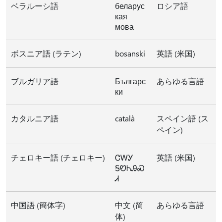
ベラルーシ語
беларус
ロシア語
кая
мова
ボスニア語 (ラテン)
bosanski
英語 (米国)
ブルガリア語
Българс
あらゆる言語
ки
カタルニア語
català
スペイン語 (ス
ペイン)
チェロキー語 (チェロキー)
ᏣᎳᎩ
英語 (米国)
ᎦᏬᏂᎯᏍ
Ꮧ
中国語 (簡体字)
中文 (简
あらゆる言語
体)