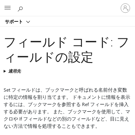
ア
Microsoft
カ
ウ
サポート
ン
ト
に
フィールド コード: フ
サ
イ
ィールドの設定
ン
イ
ン
適用先
す
る
Set フィールドは、ブックマークと呼ばれる名前付き変数
に特定の情報を割り当てます。 ドキュメントに情報を表示
するには、ブックマークを参照する Ref フィールドを挿入
する必要があります。 また、ブックマークを使用して、マ
クロや If フィールドなどの別のフィールドなど、目に見え
ない方法で情報を処理することもできます。