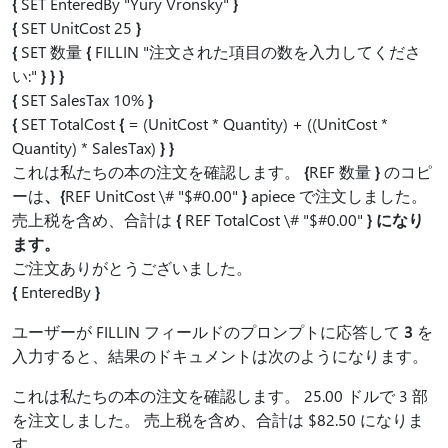
{
SET EnteredBy "Yury Vronsky"
}
{
SET UnitCost 25
}
{
SET 数量
{
FILLIN "注文された項目の数を入力してくださ
い:"
} } }
{
SET SalesTax 10%
}
{
SET TotalCost
{
= (UnitCost * Quantity) + ((UnitCost *
Quantity) * SalesTax)
} }
これは私たちの本の注文を確認します。
{
REF 数量
}
のコピ
ーは
、{
REF UnitCost \# "$#0.00"
}
apiece で注文しました。
売上税を含め、合計は
{
REF TotalCost \# "$#0.00"
} になり
ます。
ご注文ありがとうございました。
{
EnteredBy
}
ユーザーが FILLIN フィールドのプロンプトに応答して
3
を
入力すると、結果のドキュメントは次のようになります。
これは私たちの本の注文を確認します。 25.00 ドルで 3 部
を注文しました。 売上税を含め、合計は $82.50 になりま
す。