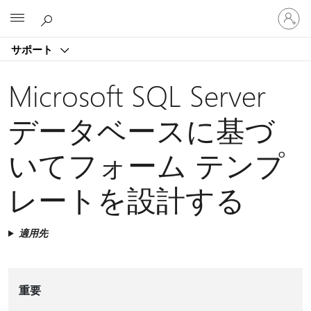
ア
Microsoft
カ
ウ
サポート
ン
ト
に
Microsoft SQL Server
サ
イ
データベースに基づ
ン
イ
いてフォーム テンプ
ン
す
る
レートを設計する
適用先
重要