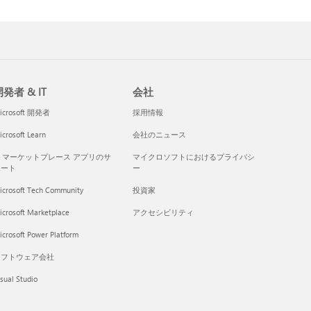
発者 & IT
会社
icrosoft 開発者
採用情報
crosoft Learn
会社のニュース
I マーケットプレース アプリのサ
マイクロソフトにおけるプライバシ
ポート
ー
icrosoft Tech Community
投資家
icrosoft Marketplace
アクセシビリティ
crosoft Power Platform
ソフトウェア会社
sual Studio