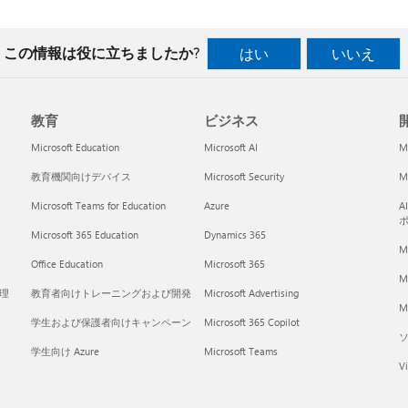
この情報は役に立ちましたか?
はい
いいえ
教育
ビジネス
開
Microsoft Education
Microsoft AI
M
教育機関向けデバイス
Microsoft Security
Mi
Microsoft Teams for Education
Azure
A
Microsoft 365 Education
Dynamics 365
M
Office Education
Microsoft 365
M
く理
教育者向けトレーニングおよび開発
Microsoft Advertising
Mi
学生および保護者向けキャンペーン
Microsoft 365 Copilot
学生向け Azure
Microsoft Teams
Vi