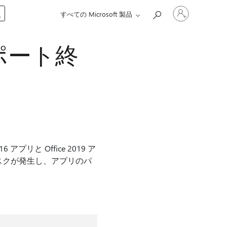
ア
入
すべての Microsoft 製品
カ
ウ
ン
 のサポート終
ト
に
サ
イ
ン
イ
ン
す
る
2016 アプリと Office 2019 ア
スクが発生し、アプリのパ