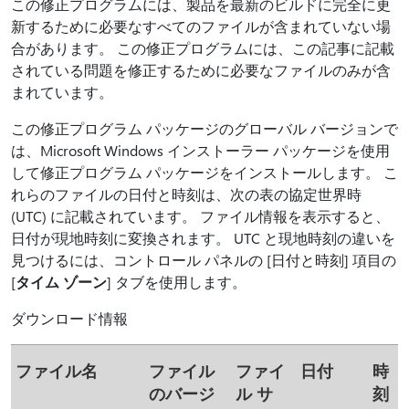
この修正プログラムには、製品を最新のビルドに完全に更
新するために必要なすべてのファイルが含まれていない場
合があります。 この修正プログラムには、この記事に記載
されている問題を修正するために必要なファイルのみが含
まれています。
この修正プログラム パッケージのグローバル バージョンで
は、Microsoft Windows インストーラー パッケージを使用
して修正プログラム パッケージをインストールします。 こ
れらのファイルの日付と時刻は、次の表の協定世界時
(UTC) に記載されています。 ファイル情報を表示すると、
日付が現地時刻に変換されます。 UTC と現地時刻の違いを
見つけるには、コントロール パネルの [日付と時刻] 項目の
[
タイム ゾーン
] タブを使用します。
ダウンロード情報
ファイル名
ファイル
ファイ
日付
時
のバージ
ル サ
刻