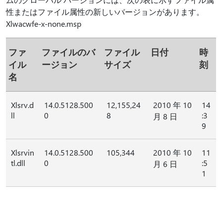
性またはファイル属性の新しいバージョンがあります。
Xlwacwfe-x-none.msp
ファ
ファイルのバ
ファイル
日付
時
イル
ージョン
サイズ
刻
名
Xlsrv.d
14.0.5128.500
12,155,24
2010 年 10
14
ll
0
8
:3
月 8 日
9
Xlsrvin
14.0.5128.500
105,344
2010 年 10
11
tl.dll
0
:5
月 6 日
1