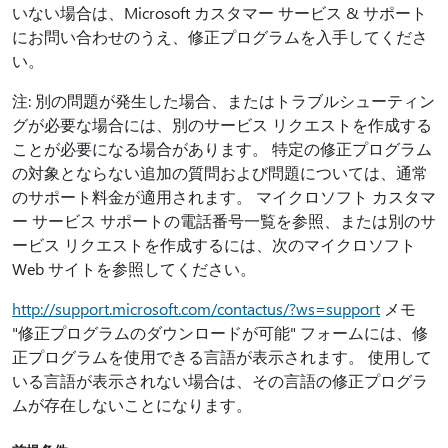
いない場合は、Microsoft カスタマー サービス & サポート
にお問い合わせのうえ、修正プログラムを入手してくださ
い。
注: 別の問題が発生した場合、またはトラブルシューティン
グが必要な場合には、別のサービス リクエストを作成する
ことが必要になる場合があります。 特定の修正プログラム
の対象とならない追加の質問および問題については、通常
のサポート料金が適用されます。 マイクロソフト カスタマ
ー サービス サポートの電話番号一覧を参照、または別のサ
ービス リクエストを作成するには、次のマイクロソフト
Web サイトを参照してください。
http://support.microsoft.com/contactus/?ws=support
メモ
"修正プログラムのダウンロードが可能" フォームには、修
正プログラムを使用できる言語が表示されます。 使用して
いる言語が表示されない場合は、その言語の修正プログラ
ムが存在しないことになります。