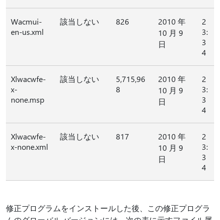
Wacmui-
該当しない
826
2010 年
2
en-us.xml
3:
10 月 9
3
日
4
Xlwacwfe-
該当しない
5,715,96
2010 年
2
x-
8
3:
10 月 9
none.msp
3
日
4
Xlwacwfe-
該当しない
817
2010 年
2
x-none.xml
3:
10 月 9
3
日
4
修正プログラムをインストールした後、この修正プログラ
ムのグローバル バージョンには、次の表に示すファイル属