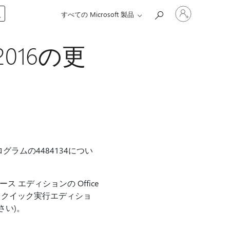
ア
入
すべての Microsoft 製品
カ
ウ
ン
 2016の更
ト
に
サ
イ
ン
イ
ン
す
る
新プログラムの4484134につい
ベース エディションの Office
 2016 クイック実行エディショ
さい)。