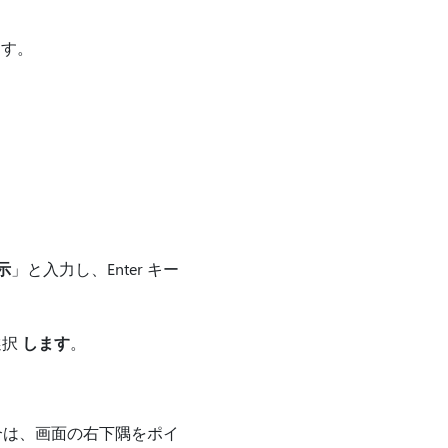
ます。
示
」と入力し、Enter キー
選択
します
。
合は、画面の右下隅をポイ