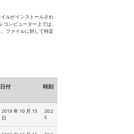
ァイルがインストールされ
カル コンピューター上では、
らに、ファイルに対して特定
日付
時刻
2019 年 10 月 15
20:2
5
日