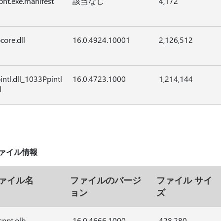
pnt.exe.manifest
該当なし
4,172
core.dll
16.0.4924.10001
2,126,512
intl.dll_1033Ppintl
16.0.4723.1000
1,214,144
l
p ファイル情報
ァイル名
ファイルのバージ
ファイル サイ
ョン
ズ
ppt.olb
16.0.4666.1000
428,280