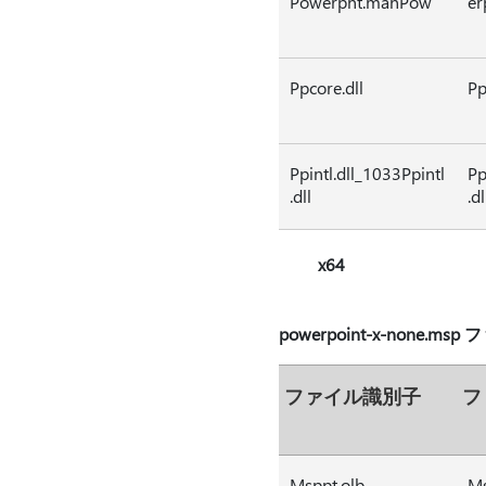
Powerpnt.manPow
er
Ppcore.dll
Pp
Ppintl.dll_1033Ppintl
Pp
.dll
.dl
x64
powerpoint-x-none.ms
ファイル識別子
フ
Msppt.olb
Ms