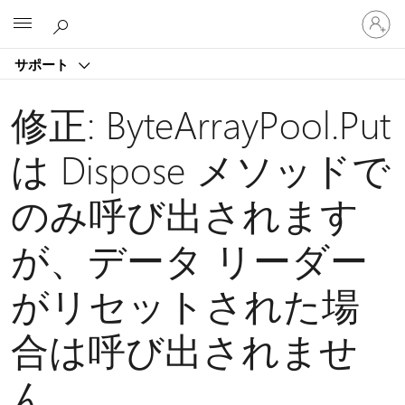
ア
Microsoft
カ
ウ
サポート
ン
ト
に
修正: ByteArrayPool.Put
サ
イ
は Dispose メソッドで
ン
イ
のみ呼び出されます
ン
す
る
が、データ リーダー
がリセットされた場
合は呼び出されませ
ん