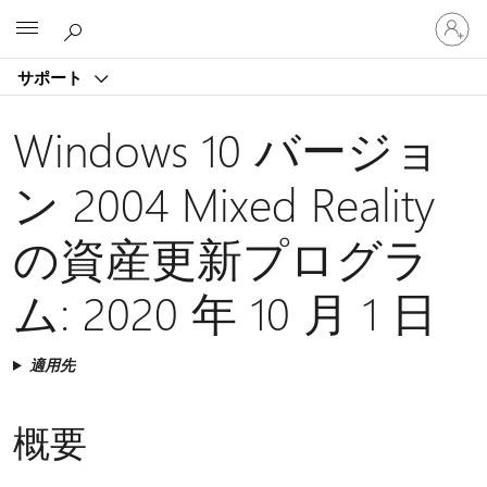
ア
Microsoft
カ
ウ
サポート
ン
ト
に
Windows 10 バージョ
サ
イ
ン 2004 Mixed Reality
ン
イ
の資産更新プログラ
ン
す
る
ム: 2020 年 10 月 1 日
適用先
概要