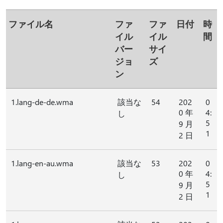
ファイル名
ファ
ファ
日付
時
イル
イル
間
バー
サイ
ジョ
ズ
ン
1.lang-de-de.wma
該当な
54
202
0
0 年
4:
し
5
9 月
1
2 日
1.lang-en-au.wma
該当な
53
202
0
0 年
4:
し
5
9 月
1
2 日