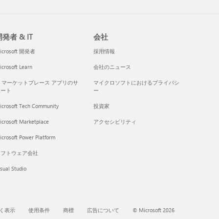
発者 & IT
会社
icrosoft 開発者
採用情報
crosoft Learn
会社のニュース
I マーケットプレース アプリのサ
マイクロソフトにおけるプライバシ
ポート
ー
icrosoft Tech Community
投資家
icrosoft Marketplace
アクセシビリティ
crosoft Power Platform
ソフトウェア会社
sual Studio
く表示
使用条件
商標
広告について
© Microsoft 2026