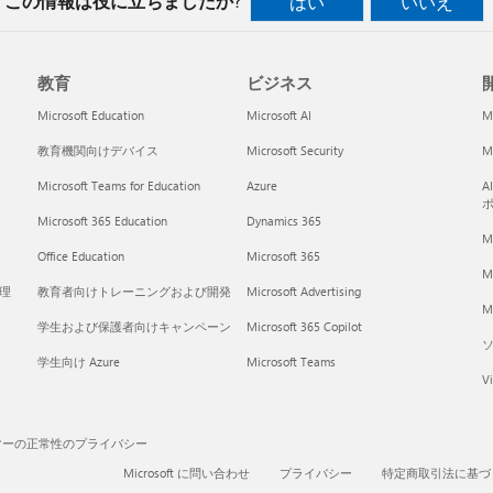
この情報は役に立ちましたか?
はい
いいえ
教育
ビジネス
開
Microsoft Education
Microsoft AI
M
教育機関向けデバイス
Microsoft Security
Mi
Microsoft Teams for Education
Azure
A
Microsoft 365 Education
Dynamics 365
M
Office Education
Microsoft 365
M
く理
教育者向けトレーニングおよび開発
Microsoft Advertising
Mi
学生および保護者向けキャンペーン
Microsoft 365 Copilot
学生向け Azure
Microsoft Teams
Vi
マーの正常性のプライバシー
Microsoft に問い合わせ
プライバシー
特定商取引法に基づ