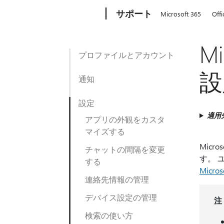
Microsoft
サポート
Microsoft 365
Offi
M
プロファイルとアカウント
設
通知
設定
適用
アプリの外観をカスタ
マイズする
Mic
チャットの間隔を変更
す。 
する
Micr
連絡先情報の管理
デバイス設定の管理
注
検索の使い方