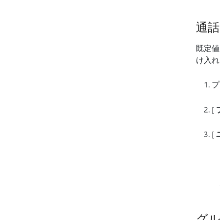
通
既定
け入れ
プ
[
[
グ