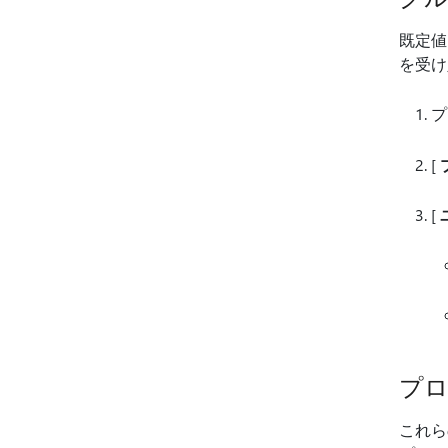
既定
を受け
プ
[
[
プ
これら