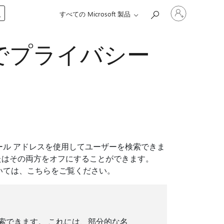
ア
入
すべての Microsoft 製品
カ
ウ
ン
無料版でプライバシー
ト
に
サ
イ
ン
イ
ン
す
る
たはメール アドレスを使用してユーザーを検索できま
たはその両方をオフにすることができます。
いては、こちらをご覧ください。
索できます。 これには、部分的な名