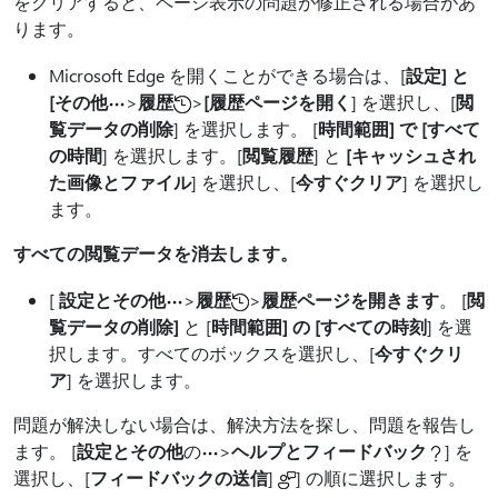
をクリアすると、ページ表示の問題が修正される場合があ
ります。
Microsoft Edge を開くことができる場合は、[
設定] と
[その他
>
履歴
>
[履歴ページを開く
] を選択し、[
閲
覧データの削除
] を選択します。 [
時間範囲
] で [すべて
の時間
] を選択します。[
閲覧履歴
] と
[キャッシュされ
た画像とファイル
] を選択し、[
今すぐクリア
] を選択し
ます。
すべての閲覧データを消去します。
[
設定とその他
>
履歴
>
履歴ページを開きます
。 [
閲
覧データの削除]
と [
時間範囲
] の [すべての時刻
] を選
択します。すべてのボックスを選択し、[
今すぐクリ
ア
] を選択します。
問題が解決しない場合は、解決方法を探し、問題を報告し
ます。 [
設定とその他
の
>
ヘルプとフィードバック
] を
選択し、[
フィードバックの送信
]
] の順に選択します。