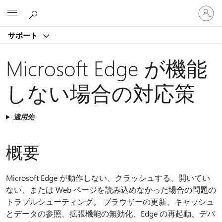
ア
Microsoft
カ
ウ
サポート
ン
ト
に
Microsoft Edge が機能
サ
イ
しない場合の対応策
ン
イ
ン
適用先
す
る
概要
Microsoft Edge が動作しない、クラッシュする、開いてい
ない、または Web ページを読み込めなかった場合の問題の
トラブルシューティング。 ブラウザーの更新、キャッシュ
とデータの参照、拡張機能の無効化、Edge の再起動、デバ