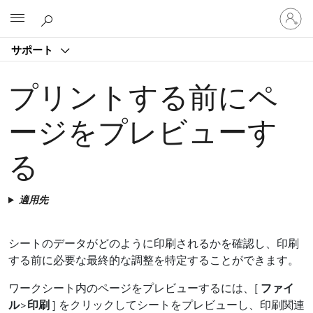
ア
Microsoft
カ
ウ
サポート
ン
ト
に
プリントする前にペ
サ
イ
ージをプレビューす
ン
イ
る
ン
す
る
適用先
シートのデータがどのように印刷されるかを確認し、印刷
する前に必要な最終的な調整を特定することができます。
ワークシート内のページをプレビューするには、[
ファイ
ル
>
印刷
] をクリックしてシートをプレビューし、印刷関連