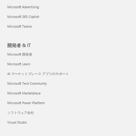
Microsoft Advertising
Microsoft 365 Copilot
Microsoft Teams
開発者 & IT
Microsoft 開発者
Microsoft Learn
AI マーケットプレース アプリのサポート
Microsoft Tech Community
Microsoft Marketplace
Microsoft Power Platform
ソフトウェア会社
Visual Studio