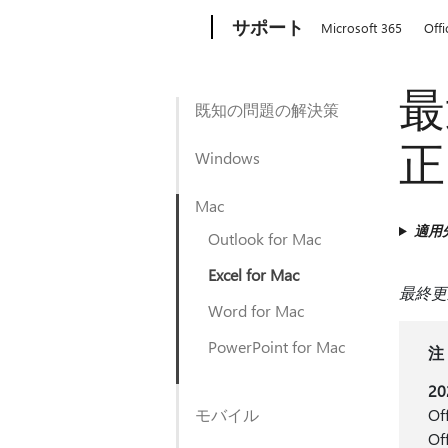
Microsoft
サポート
Microsoft 365
Offi
最
既知の問題の解決策
正
Windows
Mac
適用
Outlook for Mac
Excel for Mac
最終更新
Word for Mac
PowerPoint for Mac
注
20
モバイル
O
O