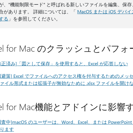
が、"機能制限モード" と呼ばれる新しいファイルを編集、保
合があります。 詳細については、「
MacOS または iOS デバイスで
する
」を参照してください。
cel for Mac のクラッシュとパ
修正済み]「図として保存」を使用すると、Excel が応答しない
回避策] Excel でファイルへのアクセス権を付与するための
ァイル形式または拡張子が無効なために .xlsx ファイルを開
cel for Mac機能とアドインに影
調査中]macOS のユーザーは、Word、Excel、または PowerPoi
ります