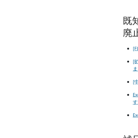
既
廃
[
[
ま
[
E
す
E