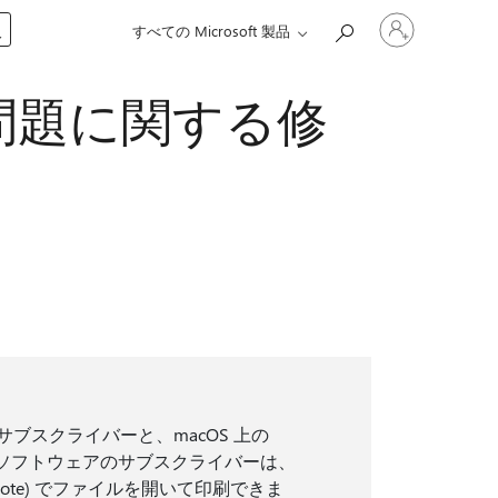
ア
入
すべての Microsoft 製品
カ
ウ
ン
c の問題に関する修
ト
に
サ
イ
ン
イ
ン
す
る
 365 サブスクライバーと、macOS 上の
ョン以外のソフトウェアのサブスクライバーは、
は OneNote) でファイルを開いて印刷できま