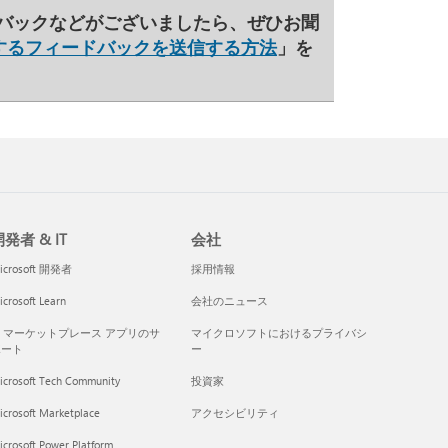
バックなどがございましたら、ぜひお聞
ice に関するフィードバックを送信する方法
」を
発者 & IT
会社
icrosoft 開発者
採用情報
crosoft Learn
会社のニュース
I マーケットプレース アプリのサ
マイクロソフトにおけるプライバシ
ポート
ー
icrosoft Tech Community
投資家
icrosoft Marketplace
アクセシビリティ
crosoft Power Platform