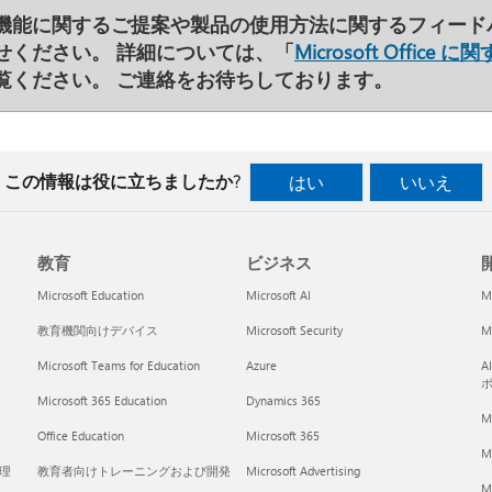
機能に関するご提案や製品の使用方法に関するフィード
せください。 詳細については、「
Microsoft Off
覧ください。 ご連絡をお待ちしております。
この情報は役に立ちましたか?
はい
いいえ
教育
ビジネス
開
Microsoft Education
Microsoft AI
M
教育機関向けデバイス
Microsoft Security
Mi
Microsoft Teams for Education
Azure
A
Microsoft 365 Education
Dynamics 365
M
Office Education
Microsoft 365
M
く理
教育者向けトレーニングおよび開発
Microsoft Advertising
Mi