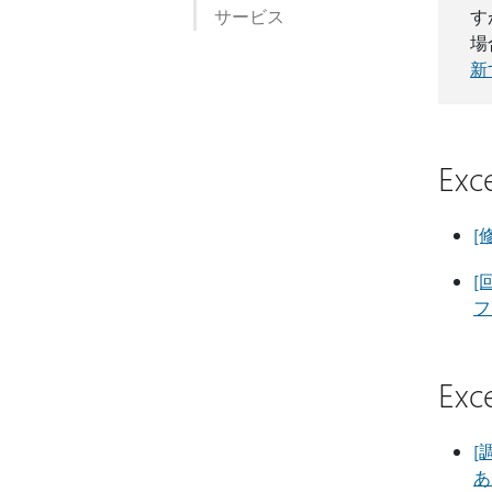
サービス
す
場
新
Ex
[
[
フ
Ex
[
あ