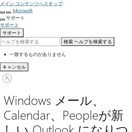
メイン コンテンツへスキップ
Microsoft
サポート
サポート
サポート
検索
ヘルプを検索する
一致するものがありません
キャンセル
ア
カ
ウ
ン
Windows メール、
ト
に
Calendar、Peopleが新
サ
イ
しい Outlook になりつ
ン