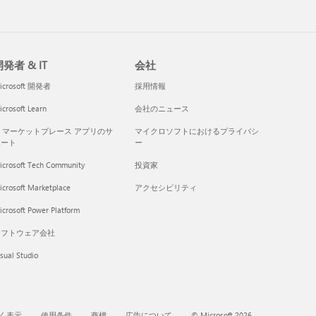
発者 & IT
会社
icrosoft 開発者
採用情報
crosoft Learn
会社のニュース
I マーケットプレース アプリのサ
マイクロソフトにおけるプライバシ
ポート
ー
icrosoft Tech Community
投資家
icrosoft Marketplace
アクセシビリティ
crosoft Power Platform
ソフトウェア会社
sual Studio
く表示
使用条件
商標
広告について
© Microsoft 2026