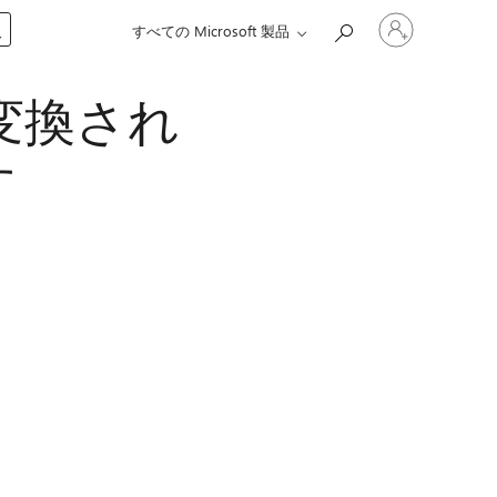
ア
入
すべての Microsoft 製品
カ
ウ
ン
に変換され
ト
に
サ
す
イ
ン
イ
ン
す
る