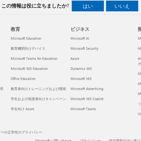
この情報は役に立ちましたか?
はい
いいえ
教育
ビジネス
開
Microsoft Education
Microsoft AI
M
教育機関向けデバイス
Microsoft Security
Mi
Microsoft Teams for Education
Azure
A
Microsoft 365 Education
Dynamics 365
M
Office Education
Microsoft 365
M
く理
教育者向けトレーニングおよび開発
Microsoft Advertising
Mi
学生および保護者向けキャンペーン
Microsoft 365 Copilot
学生向け Azure
Microsoft Teams
Vi
マーの正常性のプライバシー
Microsoft に問い合わせ
プライバシー
特定商取引法に基づ