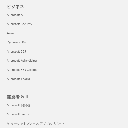
ビジネス
Microsoft AI
Microsoft Security
Azure
Dynamics 365
Microsoft 365
Microsoft Advertising
Microsoft 365 Copilot
Microsoft Teams
開発者 & IT
Microsoft 開発者
Microsoft Learn
AI マーケットプレース アプリのサポート