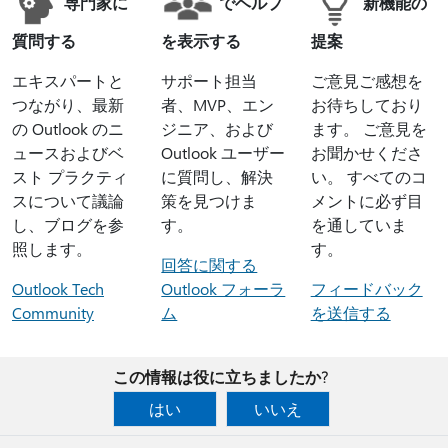
専門家に
でヘルプ
新機能の
質問する
を表示する
提案
エキスパートと
サポート担当
ご意見ご感想を
つながり、最新
者、MVP、エン
お待ちしており
の Outlook のニ
ジニア、および
ます。 ご意見を
ュースおよびベ
Outlook ユーザー
お聞かせくださ
スト プラクティ
に質問し、解決
い。 すべてのコ
スについて議論
策を見つけま
メントに必ず目
し、ブログを参
す。
を通していま
照します。
す。
回答に関する
Outlook Tech
Outlook フォーラ
フィードバック
Community
ム
を送信する
この情報は役に立ちましたか?
はい
いいえ