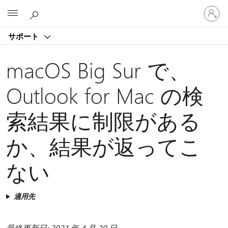
ア
Microsoft
カ
ウ
サポート
ン
ト
に
macOS Big Sur で、
サ
イ
Outlook for Mac の検
ン
イ
索結果に制限がある
ン
す
る
か、結果が返ってこ
ない
適用先
最終更新日: 2021 年 4 月 20 日