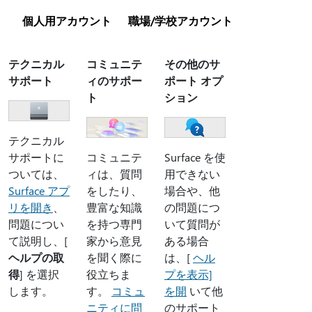
個人用アカウント
職場/学校アカウント
テクニカル
コミュニテ
その他のサ
サポート
ィのサポー
ポート オプ
ト
ション
テクニカル
サポートに
コミュニテ
Surface を使
ついては、
ィは、質問
用できない
Surface アプ
をしたり、
場合や、他
リを開き
、
豊富な知識
の問題につ
問題につい
を持つ専門
いて質問が
て説明し、[
家から意見
ある場合
ヘルプの取
を聞く際に
は、[
ヘル
得
] を選択
役立ちま
プを表示]
します。
す。
コミュ
を開
いて他
ニティに問
のサポート