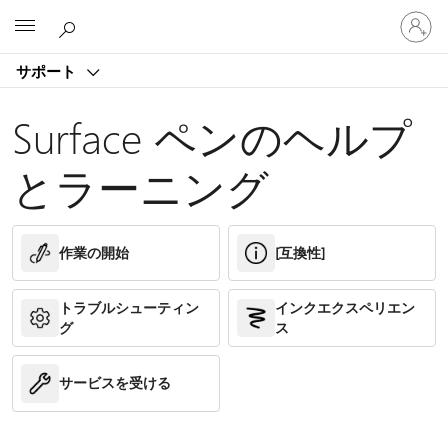
ア
Microsoft
カ
ウ
サポート
ン
ト
に
Surface ペンのヘルプ
サ
イ
とラーニング
ン
イ
ン
す
作業の開始
[互換性]
る
トラブルシューティン
インクエクスペリエン
グ
ス
サービスを受ける