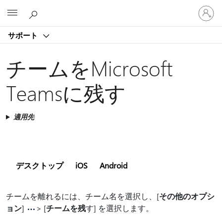
ア
Microsoft
カ
ウ
サポート
ン
ト
に
チームをMicrosoft
サ
イ
Teamsに残す
ン
イ
ン
適用先
す
る
デスクトップ
iOS
Android
チームを離れるには、チーム名を選択し、[
その他のオプシ
ョン
]
> [
チームを残
す] を選択します。