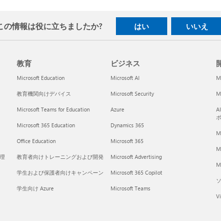
この情報は役に立ちましたか?
はい
いいえ
教育
ビジネス
開
Microsoft Education
Microsoft AI
M
教育機関向けデバイス
Microsoft Security
Mi
Microsoft Teams for Education
Azure
A
Microsoft 365 Education
Dynamics 365
M
Office Education
Microsoft 365
M
く理
教育者向けトレーニングおよび開発
Microsoft Advertising
Mi
学生および保護者向けキャンペーン
Microsoft 365 Copilot
学生向け Azure
Microsoft Teams
Vi