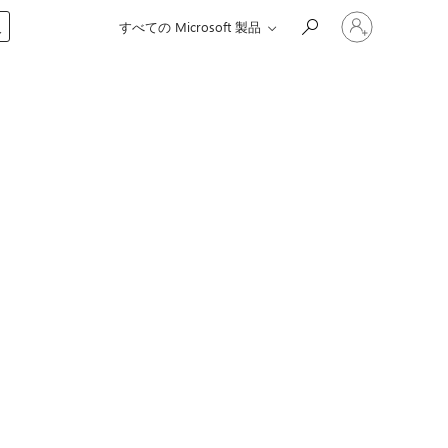
ア
入
すべての Microsoft 製品
カ
ウ
ン
ト
に
サ
イ
ン
イ
ン
す
る