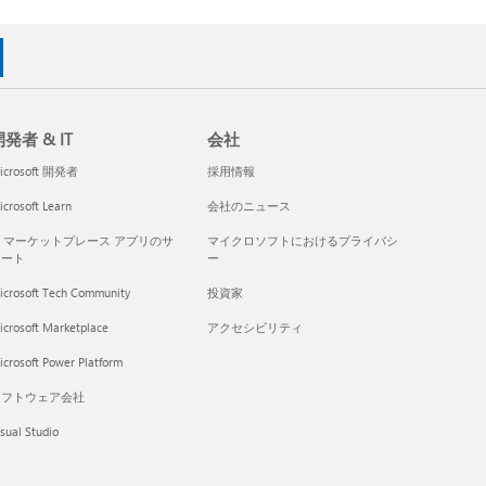
発者 & IT
会社
icrosoft 開発者
採用情報
crosoft Learn
会社のニュース
I マーケットプレース アプリのサ
マイクロソフトにおけるプライバシ
ポート
ー
icrosoft Tech Community
投資家
icrosoft Marketplace
アクセシビリティ
crosoft Power Platform
ソフトウェア会社
sual Studio