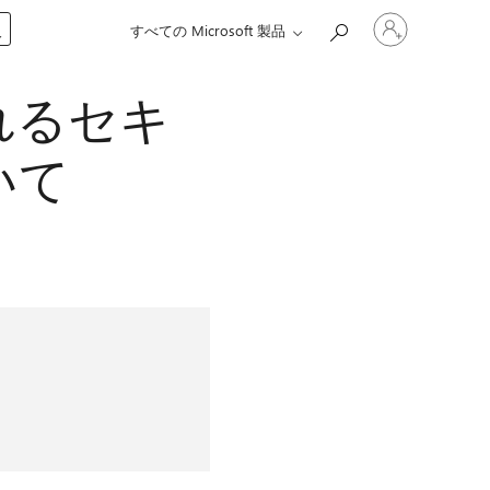
ア
入
すべての Microsoft 製品
カ
ウ
ン
れるセキ
ト
に
サ
いて
イ
ン
イ
ン
す
る