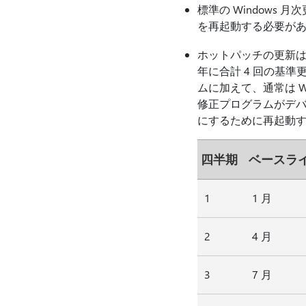
標準の Windows
を再起動する必要が
ホットパッチの更新は
年に合計 4 回の基
ムに加えて、通常は 
修正プログラムがデバ
にするために再起動
四半期
ベースライ
1
1 月
2
4 月
3
7 月