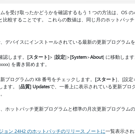
を受け取ったかどうかを確認するもう 1 つの方法は、OS のバ
ノートと比較することです。 これらの数値は、同じ月のホットパ
で、デバイスにインストールされている最新の更新プログラム
を確認します。
[スタート]
> [
設定
]>
[System
>
About
] に移動しま
x.xxxx) を書き留めます。
新プログラムの KB 番号をチェックします。
[スタート
]、[設定
します。 [
品質] Updates
で、一番上に表示されている更新プログラム (K
す。
ホットパッチ更新プログラムと標準の月次更新プログラムの Wi
 バージョン 24H2 のホットパッチのリリース ノートに
一覧表示され