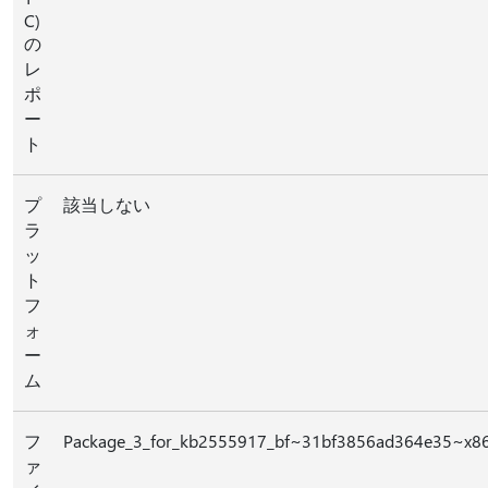
C)
の
レ
ポ
ー
ト
プ
該当しない
ラ
ッ
ト
フ
ォ
ー
ム
フ
Package_3_for_kb2555917_bf~31bf3856ad364e35~x8
ァ