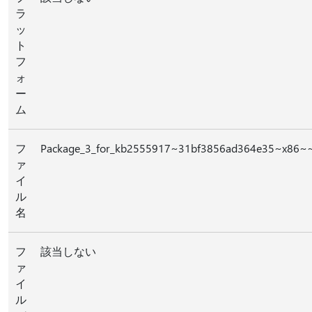
ラ
ッ
ト
フ
ォ
ー
ム
フ
Package_3_for_kb2555917~31bf3856ad364e35~x86~~
ァ
イ
ル
名
フ
該当しない
ァ
イ
ル