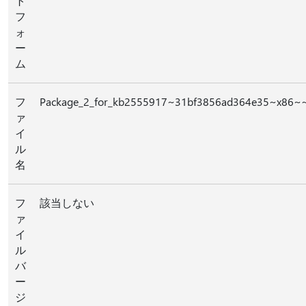
ト
フ
ォ
ー
ム
フ
Package_2_for_kb2555917~31bf3856ad364e35~x86~~
ァ
イ
ル
名
フ
該当しない
ァ
イ
ル
バ
ー
ジ