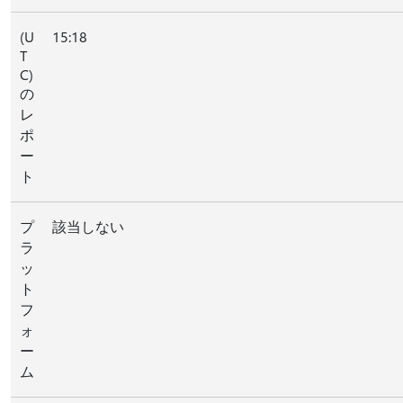
(U
15:18
T
C)
の
レ
ポ
ー
ト
プ
該当しない
ラ
ッ
ト
フ
ォ
ー
ム