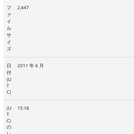
フ
2,447
ァ
イ
ル
サ
イ
ズ
日
2011 年 6 月
付
(U
T
C)
(U
15:18
T
C)
の
レ