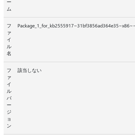
ー
ム
フ
Package_1_for_kb2555917~31bf3856ad364e35~x86~~
ァ
イ
ル
名
フ
該当しない
ァ
イ
ル
バ
ー
ジ
ョ
ン