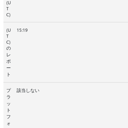
(U
T
C)
(U
15:19
T
C)
の
レ
ポ
ー
ト
プ
該当しない
ラ
ッ
ト
フ
ォ