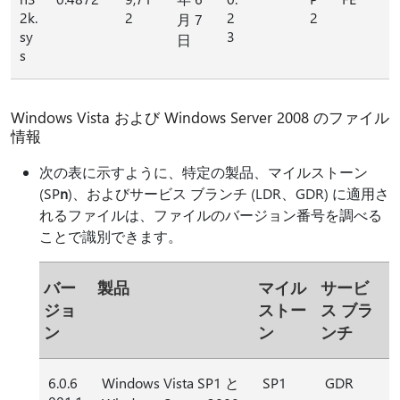
2k.
2
2
2
月 7
sy
3
日
s
Windows Vista および Windows Server 2008 のファイル
情報
次の表に示すように、特定の製品、マイルストーン
(SP
n
)、およびサービス ブランチ (LDR、GDR) に適用さ
れるファイルは、ファイルのバージョン番号を調べる
ことで識別できます。
バー
製品
マイル
サービ
ジョ
ストー
ス ブラ
ン
ン
ンチ
6.0.6
Windows Vista SP1 と
SP1
GDR