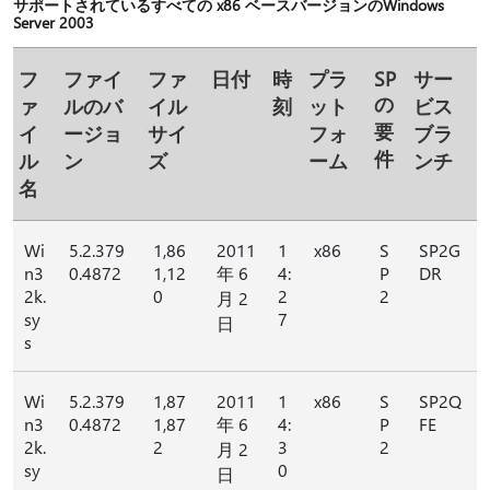
サポートされているすべての x86 ベースバージョンのWindows
Server 2003
フ
ファイ
ファ
日付
時
プラ
SP
サー
の
ァ
ルのバ
イル
刻
ット
ビス
要
イ
ージョ
サイ
フォ
ブラ
件
ル
ン
ズ
ーム
ンチ
名
Wi
5.2.379
1,86
2011
1
x86
S
SP2G
n3
0.4872
1,12
年 6
4:
P
DR
2k.
0
2
2
月 2
sy
7
日
s
Wi
5.2.379
1,87
2011
1
x86
S
SP2Q
n3
0.4872
1,87
年 6
4:
P
FE
2k.
2
3
2
月 2
sy
0
日