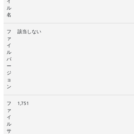
イ
ル
名
フ
該当しない
ァ
イ
ル
バ
ー
ジ
ョ
ン
フ
1,751
ァ
イ
ル
サ