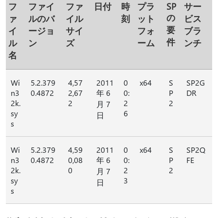
フ
ファイ
ファ
日付
時
プラ
SP
サー
の
ァ
ルのバ
イル
刻
ット
ビス
要
イ
ージョ
サイ
フォ
ブラ
件
ル
ン
ズ
ーム
ンチ
名
Wi
5.2.379
4,57
2011
0
x64
S
SP2G
n3
0.4872
2,67
年 6
0:
P
DR
2k.
2
2
2
月 7
sy
6
日
s
Wi
5.2.379
4,59
2011
0
x64
S
SP2Q
n3
0.4872
0,08
年 6
0:
P
FE
2k.
0
2
2
月 7
sy
3
日
s