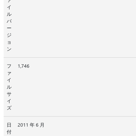
イ
ル
バ
ー
ジ
ョ
ン
フ
1,746
ァ
イ
ル
サ
イ
ズ
日
2011 年 6 月
付