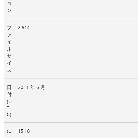
ョ
ン
フ
2,614
ァ
イ
ル
サ
イ
ズ
日
2011 年 6 月
付
(U
T
C)
(U
15:18
T