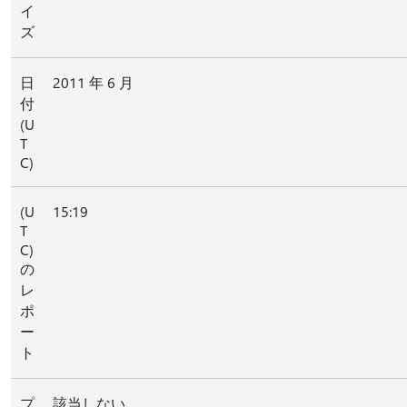
イ
ズ
日
2011 年 6 月
付
(U
T
C)
(U
15:19
T
C)
の
レ
ポ
ー
ト
プ
該当しない