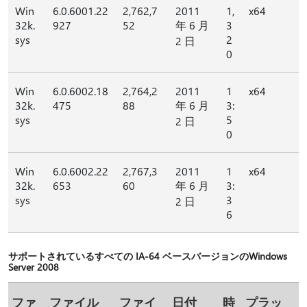
Win
6.0.6001.22
2,762,7
2011
1,
x64
32k.
927
52
年 6 月
3
sys
2
2 日
0
Win
6.0.6002.18
2,764,2
2011
1
x64
32k.
475
88
年 6 月
3:
sys
5
2 日
0
Win
6.0.6002.22
2,767,3
2011
1
x64
32k.
653
60
年 6 月
3:
sys
3
2 日
6
サポートされているすべての IA-64 ベースバージョンのWindows
Server 2008
ファ
ファイル
ファイ
日付
時
プラッ