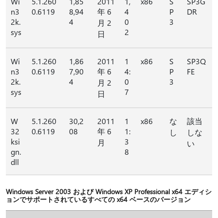
Wi
5.1.260
1,85
2011
1,
x86
S
SP3G
n3
0.6119
8,94
年 6
4
P
DR
2k.
4
0
3
月 2
sys
2
日
Wi
5.1.260
1,86
2011
1
x86
S
SP3Q
n3
0.6119
7,90
年 6
4:
P
FE
2k.
4
0
3
月 2
sys
7
日
W
5.1.260
30,2
2011
1
x86
な
該当
32
0.6119
08
年 6
1:
し
しな
ksi
3
月
い
gn.
8
dll
Windows Server 2003 および Windows XP Professional x64 エディシ
ョンでサポートされているすべての x64 ベースのバージョン