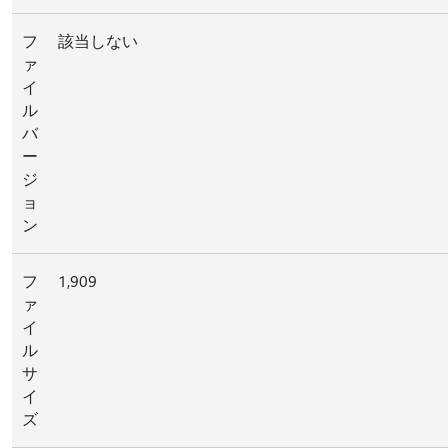
フ
該当しない
ァ
イ
ル
バ
ー
ジ
ョ
ン
フ
1,909
ァ
イ
ル
サ
イ
ズ