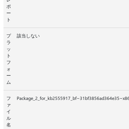
ポ
ー
ト
プ
該当しない
ラ
ッ
ト
フ
ォ
ー
ム
フ
Package_2_for_kb2555917_bf~31bf3856ad364e35~x8
ァ
イ
ル
名