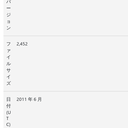
バ
ー
ジ
ョ
ン
フ
2,452
ァ
イ
ル
サ
イ
ズ
日
2011 年 6 月
付
(U
T
C)