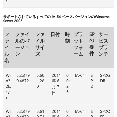
s
サポートされているすべての IA-64 ベースバージョンのWindows
Server 2003
フ
ファイ
ファ
日付
時
プラ
SP
サー
の
ァ
ルのバ
イル
刻
ット
ビス
要
イ
ージョ
サイ
フォ
ブラ
件
ル
ン
ズ
ーム
ンチ
名
Wi
5.2.379
5,60
2011
0
IA-64
S
SP2G
n3
0.4872
1,28
年 6
0:
P
DR
2k.
0
2
2
月 7
sy
6
日
s
Wi
5.2.379
5,61
2011
0
IA-64
S
SP2Q
n3
0.4872
9,71
年 6
0:
P
FE