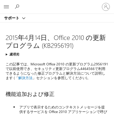
ア
Microsoft
カ
ウ
サポート
ン
ト
に
サ
2015年4月14日、Office 2010 の更新
イ
プログラム (KB2956191)
ン
イ
適用先
ン
す
この記事では、Microsoft Office 2010 の更新プログラム2956191
る
で以前使用でき、セキュリティ更新プログラム4464566で利用
できるようになった修正プログラムと解決方法について説明し
ます (「
解決方法
」セクションを参照してください)。
機能追加および修正
アプリで表示するためのコンテキストメッセージを提
供するサービスを Office 2010 アプリケーションで呼び