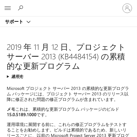
ア
Microsoft
カ
ウ
サポート
ン
ト
に
サ
2019 年 11 月 12 日、プロジェクト
イ
サーバー 2013 (KB4484154) の累積
ン
イ
的な更新プログラム
ン
す
適用先
る
Microsoft プロジェクト サーバー 2013 の累積的な更新プログラ
ム パッケージには、プロジェクト サーバー 2013 のリリース以
降に修正された問題の修正プログラムが含まれています。
メモ
これは、累積的な更新プログラム パッケージのビルド
15.0.5189.1000
です。
運用環境に展開する前に、これらの修正プログラムをテストす
ることをお勧めします。ビルドは累積的であるため、新しいリ
リースごとに、以前の Microsoft Project Server 2013 更新プログ