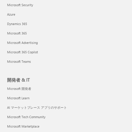
Microsoft Security
Azure
Dynamics 365
Microsoft 365
Microsoft Advertising
Microsoft 365 Copilot
Microsoft Teams
開発者 & IT
Microsoft 開発者
Microsoft Learn
AI マーケットプレース アプリのサポート
Microsoft Tech Community
Microsoft Marketplace