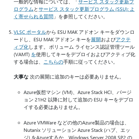
一般的な情報については、「
サービス スタック更新プ
ログラム
と
サービス スタック更新プログラム (SSU): よ
く寄せられる質問
」を参照してください。
VLSC ポータル
から ESU MAK アドオン キーをダウンロ
ードし、ESU MAK アドオン キーを
展開
および
アクテ
ィブ化
します。 ボリューム ライセンス認証管理ツール
(VAMT)
を
使用してキーをデプロイおよびアクティブ化
する場合は、
こちらの
手順に従ってください。
大事な
次の展開に追加のキーは必要ありません。
Azure仮想マシン (VM)、Azure Stack HCI、バージ
ョン 21H2 以降に対して追加の ESU キーをデプロ
イする必要はありません。
Azure VMWare などの他のAzure製品の場合は、
Nutanix ソリューション Azure Stack (ハブ、エッ
ジ) をAzureするか、Windows Server 2008 SP2 の