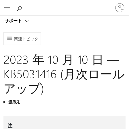
ア
Microsoft
カ
ウ
サポート
ン
ト
に
関連トピック
サ
イ
ン
2023 年 10 月 10 日 —
イ
ン
KB5031416 (月次ロール
す
る
アップ)
適用先
注