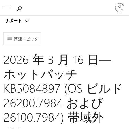
ア
Microsoft
カ
ウ
サポート
ン
ト
に
関連トピック
サ
イ
ン
2026 年 3 月 16 日—
イ
ン
ホットパッチ
す
る
KB5084897 (OS ビルド
26200.7984 および
26100.7984) 帯域外