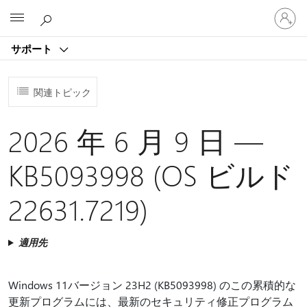
ア
Microsoft
カ
ウ
サポート
ン
ト
に
関連トピック
サ
イ
ン
2026 年 6 月 9 日 —
イ
ン
KB5093998 (OS ビルド
す
る
22631.7219)
適用先
Windows 11バージョン 23H2 (KB5093998) のこの累積的な
更新プログラムには、最新のセキュリティ修正プログラム