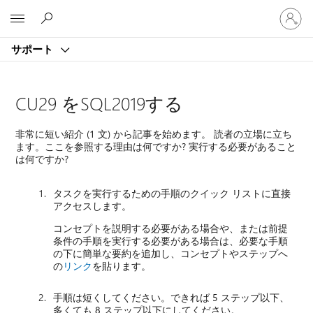
ア
Microsoft
カ
ウ
サポート
ン
ト
に
サ
CU29 をSQL2019する
イ
ン
非常に短い紹介 (1 文) から記事を始めます。 読者の立場に立ち
イ
ます。ここを参照する理由は何ですか? 実行する必要があること
ン
は何ですか?
す
る
タスクを実行するための手順のクイック リストに直接
アクセスします。
コンセプトを説明する必要がある場合や、または前提
条件の手順を実行する必要がある場合は、必要な手順
の下に簡単な要約を追加し、コンセプトやステップへ
の
リンク
を貼ります。
手順は短くしてください。できれば 5 ステップ以下、
多くても 8 ステップ以下にしてください。