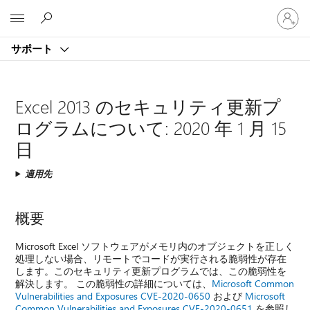
ア
Microsoft
カ
ウ
サポート
ン
ト
に
サ
Excel 2013 のセキュリティ更新プ
イ
ログラムについて: 2020 年 1 月 15
ン
イ
日
ン
す
適用先
る
概要
Microsoft Excel ソフトウェアがメモリ内のオブジェクトを正しく
処理しない場合、リモートでコードが実行される脆弱性が存在
します。このセキュリティ更新プログラムでは、この脆弱性を
解決します。 この脆弱性の詳細については、
Microsoft Common
Vulnerabilities and Exposures CVE-2020-0650
および
Microsoft
Common Vulnerabilities and Exposures CVE-2020-0651
を参照し