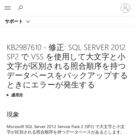
ア
Microsoft
カ
ウ
サポート
ン
ト
に
サ
KB2987610 - 修正: SQL SERVER 2012
イ
SP2 で VSS を使用して大文字と小
ン
イ
文字が区別される照合順序を持つ
ン
データベースをバックアップする
す
る
ときにエラーが発生する
適用先
現象
Microsoft SQL Server 2012 Service Pack 2 (SP2) で大文字と小文
字が区別される照合順序を持つデータベースがあるとします。