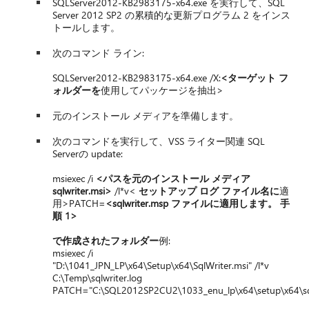
SQLServer2012-KB2983175-x64.exe を実行して、SQL
Server 2012 SP2 の累積的な更新プログラム 2 をインス
トールします。
次のコマンド ライン:
SQLServer2012-KB2983175-x64.exe /X:
<ターゲット フ
ォルダーを
使用してパッケージを抽出>
元のインストール メディアを準備します。
次のコマンドを実行して、VSS ライター関連 SQL
Serverの update:
msiexec /i
<パスを元のインストール メディア
sqlwriter.msi>
/l*v<
セットアップ ログ ファイル名に
適
用>PATCH=
<sqlwriter.msp ファイルに適用します。 手
順 1>
で作成されたフォルダー
例:
msiexec /i
"D:\1041_JPN_LP\x64\Setup\x64\SqlWriter.msi" /l*v
C:\Temp\sqlwriter.log
PATCH="C:\SQL2012SP2CU2\1033_enu_lp\x64\setup\x64\sq