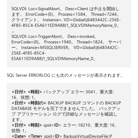
SQLVDI: Loc=SignalAbort。 Desc=Client は中止を開始し
ます。 ErrorCode=(0)。 Process=1584。 Thread=7244。
クライアント。 Instance=. VD=Global\{6483442C-256E-
4F85-85C4-E5A611ED9A88}1_SQLVDIMemoryName_0。
...
SQLVDI: Loc=TriggerAbort。 Desc=invoked。
ErrorCode=(0)。 Process=1940。 Thread=1824。 サーバ
ー。 Instance=MSSQLSERVER。 VD=Global\{6483442C-
256E-4F85-85C4-
E5A611ED9A88}1_SQLVDIMemoryName_0。
SQL Server ERRORLOG にも次のメッセージが表示されます。
<日付> <時刻>
バックアップ エラー: 3041、重大度:
16、状態: 1。
<日付> <時刻の>
BACKUP BACKUP コマンドの BACKUP
DATABASE モデルを完了できませんでした。 バックアッ
プ アプリケーション ログで詳細なメッセージを確認し
ます。
<日付> <時刻>
spid<
ID
> エラー: 18210、重大度: 16、
状態: 1。
<Date> <Time>
spid<
ID
> BackupVirtualDeviceFile::P