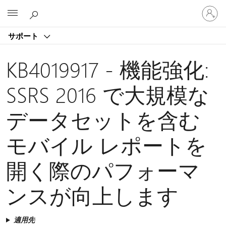
ア
Microsoft
カ
ウ
サポート
ン
ト
に
KB4019917 - 機能強化:
サ
イ
SSRS 2016 で大規模な
ン
イ
データセットを含む
ン
す
る
モバイル レポートを
開く際のパフォーマ
ンスが向上します
適用先