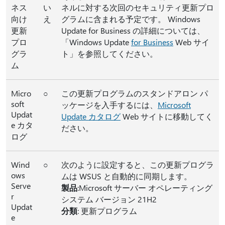
ネス
い
ネルに対する次回のセキュリティ更新プロ
向け
え
グラムに含まれる予定です。 Windows
更新
Update for Business の詳細については、
プロ
「Windows Update
for Business
Web サイ
グラ
ト」を参照してください。
ム
Micro
○
この更新プログラムのスタンドアロン パ
soft
ッケージを入手するには、
Microsoft
Updat
Update カタログ
Web サイトに移動してく
e カタ
ださい。
ログ
Wind
○
次のように設定すると、この更新プログラ
ows
ムは WSUS と自動的に同期します。
Serve
製品
:Microsoft サーバー オペレーティング
r
システム バージョン 21H2
Updat
分類
: 更新プログラム
e