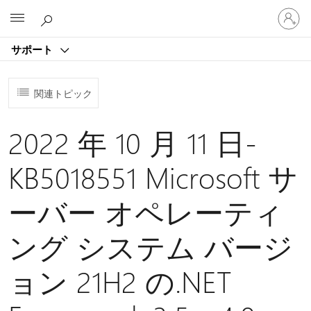
ア
Microsoft
カ
ウ
サポート
ン
ト
に
関連トピック
サ
イ
ン
2022 年 10 月 11 日-
イ
ン
KB5018551 Microsoft サ
す
る
ーバー オペレーティ
ング システム バージ
ョン 21H2 の.NET