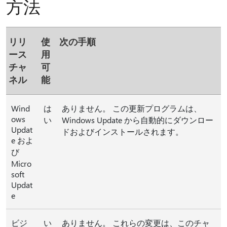
方法
リリ
使
次の手順
ース
用
チャ
可
ネル
能
Wind
は
ありません。 この更新プログラムは、
ows
い
Windows Update から自動的にダウンロー
Updat
ドおよびインストールされます。
e およ
び
Micro
soft
Updat
e
ビジ
い
ありません。 これらの変更は、このチャ