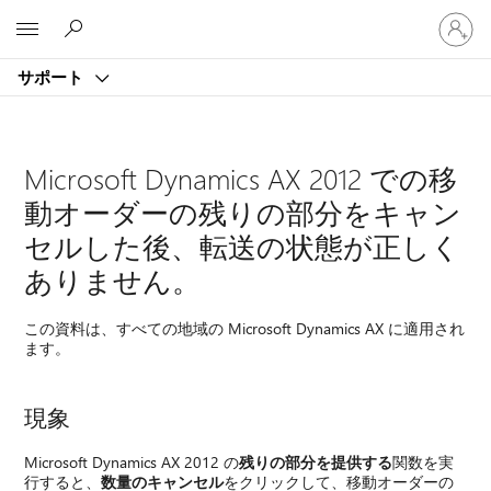
ア
Microsoft
カ
ウ
サポート
ン
ト
に
サ
Microsoft Dynamics AX 2012 での移
イ
ン
動オーダーの残りの部分をキャン
イ
セルした後、転送の状態が正しく
ン
す
ありません。
る
この資料は、すべての地域の Microsoft Dynamics AX に適用され
ます。
現象
Microsoft Dynamics AX 2012 の
残りの部分を提供する
関数を実
行すると、
数量のキャンセル
をクリックして、移動オーダーの