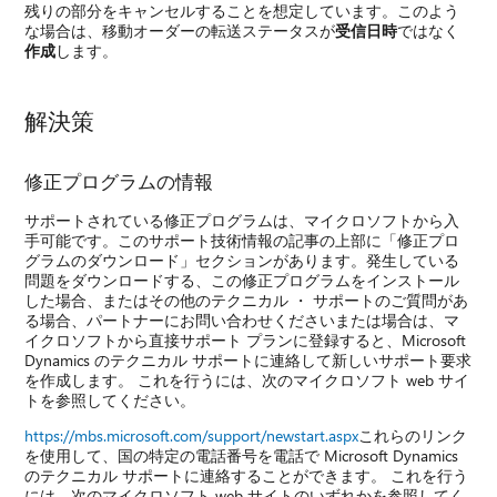
残りの部分をキャンセルすることを想定しています。このよう
な場合は、移動オーダーの転送ステータスが
受信日時
ではなく
作成
します。
解決策
修正プログラムの情報
サポートされている修正プログラムは、マイクロソフトから入
手可能です。このサポート技術情報の記事の上部に「修正プロ
グラムのダウンロード」セクションがあります。発生している
問題をダウンロードする、この修正プログラムをインストール
した場合、またはその他のテクニカル ・ サポートのご質問があ
る場合、パートナーにお問い合わせくださいまたは場合は、マ
イクロソフトから直接サポート プランに登録すると、Microsoft
Dynamics のテクニカル サポートに連絡して新しいサポート要求
を作成します。 これを行うには、次のマイクロソフト web サイ
トを参照してください。
https://mbs.microsoft.com/support/newstart.aspx
これらのリンク
を使用して、国の特定の電話番号を電話で Microsoft Dynamics
のテクニカル サポートに連絡することができます。 これを行う
には、次のマイクロソフト web サイトのいずれかを参照してく