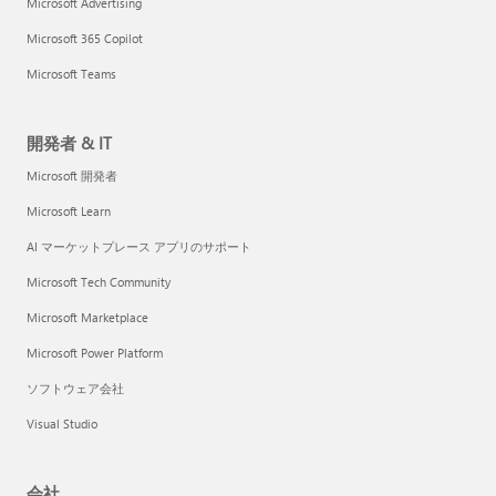
Microsoft Advertising
Microsoft 365 Copilot
Microsoft Teams
開発者 & IT
Microsoft 開発者
Microsoft Learn
AI マーケットプレース アプリのサポート
Microsoft Tech Community
Microsoft Marketplace
Microsoft Power Platform
ソフトウェア会社
Visual Studio
会社