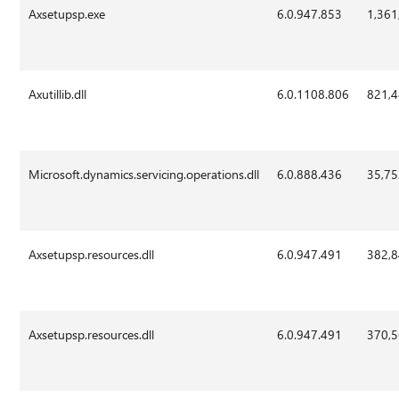
Axsetupsp.exe
6.0.947.853
1,361
Axutillib.dll
6.0.1108.806
821,
Microsoft.dynamics.servicing.operations.dll
6.0.888.436
35,7
Axsetupsp.resources.dll
6.0.947.491
382,
Axsetupsp.resources.dll
6.0.947.491
370,