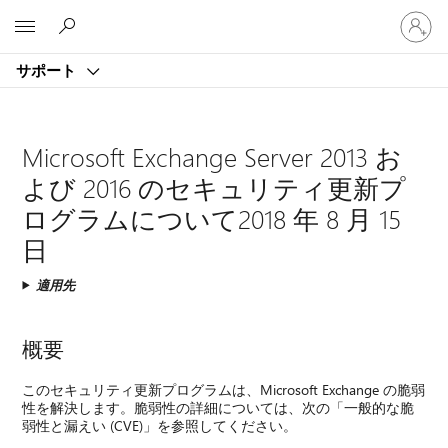
ア
Microsoft
カ
ウ
サポート
ン
ト
に
サ
Microsoft Exchange Server 2013 お
イ
よび 2016 のセキュリティ更新プ
ン
イ
ログラムについて2018 年 8 月 15
ン
日
す
る
適用先
概要
このセキュリティ更新プログラムは、Microsoft Exchange の脆弱
性を解決します。脆弱性の詳細については、次の「一般的な脆
弱性と漏えい (CVE)」を参照してください。