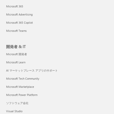
Microsoft 365
Microsoft Advertising
Microsoft 365 Copilot
Microsoft Teams
開発者 & IT
Microsoft 開発者
Microsoft Learn
AI マーケットプレース アプリのサポート
Microsoft Tech Community
Microsoft Marketplace
Microsoft Power Platform
ソフトウェア会社
Visual Studio