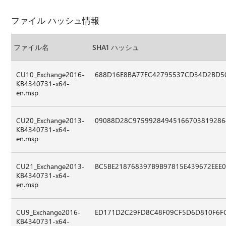
ファイル ハッシュ情報
ファイル名
SHA1 ハッシュ
CU10_Exchange2016-
688D16E8BA77EC42795537CD34D2BD5
KB4340731-x64-
en.msp
CU20_Exchange2013-
09088D28C97599284945166703819286
KB4340731-x64-
en.msp
CU21_Exchange2013-
BC5BE218768397B9B97815E439672EEE
KB4340731-x64-
en.msp
CU9_Exchange2016-
ED171D2C29FD8C48F09CF5D6D810F6F
KB4340731-x64-