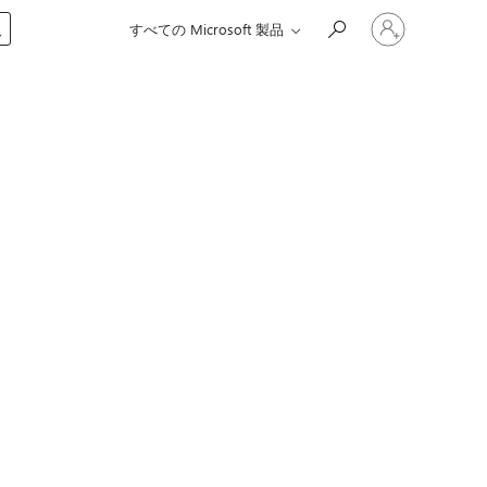
ア
入
すべての Microsoft 製品
カ
ウ
ン
ト
に
サ
イ
ン
イ
ン
す
る