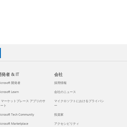
発者 & IT
会社
icrosoft 開発者
採用情報
crosoft Learn
会社のニュース
I マーケットプレース アプリのサ
マイクロソフトにおけるプライバシ
ポート
ー
icrosoft Tech Community
投資家
icrosoft Marketplace
アクセシビリティ