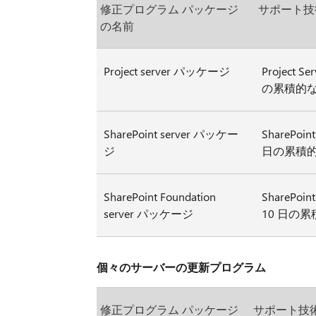
修正プログラム パッケージ
サポート技
の名前
Project server パッケージ
Project Se
の累積的
SharePoint server パッケー
SharePoint
ジ
日の累積
SharePoint Foundation
SharePoin
server パッケージ
10 日の
個々のサーバーの更新プログラム
修正プログラム パッケージ
サポート技