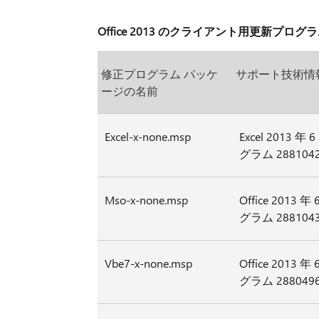
Office 2013 のクライアント用更新プログ
修正プログラム パッケ
サポート技術情
ージの名前
Excel-x-none.msp
Excel 2013 年 6
グラム 288104
Mso-x-none.msp
Office 2013 年 
グラム 288104
Vbe7-x-none.msp
Office 2013 年 
グラム 288049