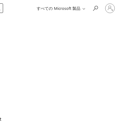
ア
入
すべての Microsoft 製品
カ
ウ
ン
ト
に
サ
イ
ン
イ
ン
す
る
t