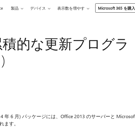
ce
製品
デバイス
表示数を増やす
Microsoft 365 を購
13 の累積的な更新プログラ
)
 年 6 月) パッケージには、Office 2013 のサーバーと Microsof
まれます。