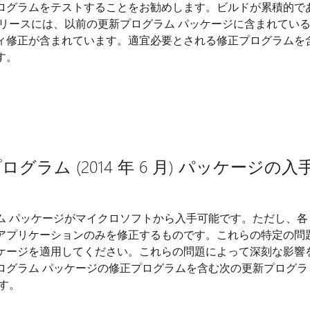
ログラムをテストすることをお勧めします。ビルドが累積的で
リースには、以前の更新プログラム パッケージに含まれてい
ィ修正が含まれています。適宜必要とされる修正プログラムを
す。
新プログラム (2014 年 6 月) パッケージの入
ム パッケージがマイクロソフトから入手可能です。ただし、各
アプリケーションのみを修正するものです。これらの特定の問
ケージを適用してください。これらの問題によって深刻な影響
ログラム パッケージの修正プログラムを含む次の更新プログラ
す。