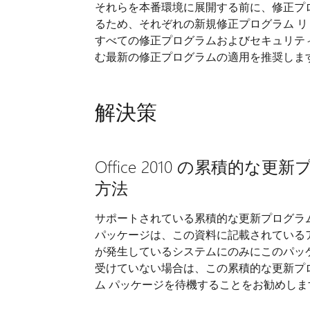
それらを本番環境に展開する前に、修正プ
るため、それぞれの新規修正プログラム リ
すべての修正プログラムおよびセキュリテ
む最新の修正プログラムの適用を推奨しま
解決策
Office 2010 の累積的な更
方法
サポートされている累積的な更新プログラ
パッケージは、この資料に記載されている
が発生しているシステムにのみにこのパッ
受けていない場合は、この累積的な更新プ
ム パッケージを待機することをお勧めしま